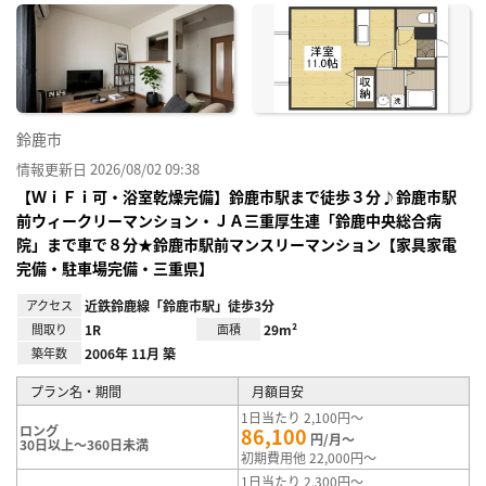
に入
り登
録
鈴鹿市
情報更新日 2026/08/02 09:38
【ＷｉＦｉ可・浴室乾燥完備】鈴鹿市駅まで徒歩３分♪鈴鹿市駅
前ウィークリーマンション・ＪＡ三重厚生連「鈴鹿中央総合病
院」まで車で８分★鈴鹿市駅前マンスリーマンション【家具家電
完備・駐車場完備・三重県】
アクセス
近鉄鈴鹿線「鈴鹿市駅」徒歩3分
間取り
1R
面積
29m²
築年数
2006年 11月 築
プラン名・期間
月額目安
1日当たり 2,100円～
ロング
86,100
円/月～
30日以上～360日未満
初期費用他 22,000円～
1日当たり 2,300円～