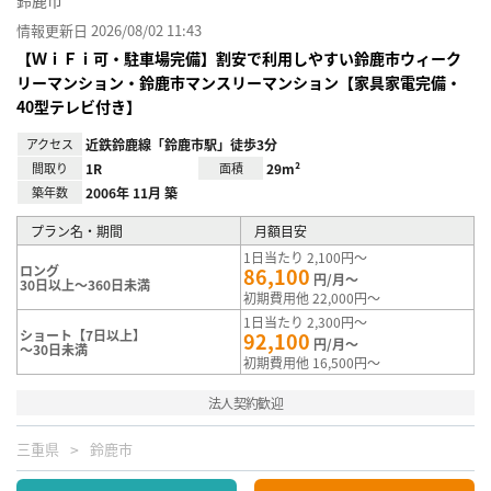
情報更新日 2026/08/02 11:43
【ＷｉＦｉ可・駐車場完備】割安で利用しやすい鈴鹿市ウィーク
リーマンション・鈴鹿市マンスリーマンション【家具家電完備・
40型テレビ付き】
アクセス
近鉄鈴鹿線「鈴鹿市駅」徒歩3分
間取り
1R
面積
29m²
築年数
2006年 11月 築
プラン名・期間
月額目安
1日当たり 2,100円～
ロング
86,100
円/月～
30日以上～360日未満
初期費用他 22,000円～
1日当たり 2,300円～
ショート【7日以上】
92,100
円/月～
～30日未満
初期費用他 16,500円～
法人契約歓迎
三重県
鈴鹿市