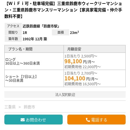
【ＷｉＦｉ可・駐車場完備】三重県鈴鹿市ウィークリーマンショ
ン・三重県鈴鹿市マンスリーマンション【家具家電完備・仲介手
数料不要】
アクセス
近鉄鈴鹿線「鈴鹿市駅」
間取り
1R
面積
23m²
築年数
1992年 12月 築
プラン名・期間
月額目安
1日当たり 2,500円～
ロング
98,100
円/月～
30日以上～360日未満
初期費用他 22,000円～
1日当たり 2,700円～
ショート【7日以上】
104,100
円/月～
～30日未満
初期費用他 16,500円～
法人契約歓迎
三重県
鈴鹿市
お問合わせ
電話する