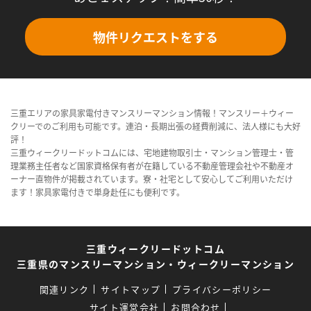
物件リクエストをする
三重エリアの家具家電付きマンスリーマンション情報！マンスリー＋ウィー
クリーでのご利用も可能です。連泊・長期出張の経費削減に、法人様にも大好
評！
三重ウィークリードットコムには、宅地建物取引士・マンション管理士・管
理業務主任者など国家資格保有者が在籍している不動産管理会社や不動産オ
ーナー直物件が掲載されています。寮・社宅として安心してご利用いただけ
ます！家具家電付きで単身赴任にも便利です。
三重ウィークリードットコム
三重県のマンスリーマンション・ウィークリーマンション
関連リンク
サイトマップ
プライバシーポリシー
サイト運営会社
お問合わせ