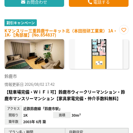
お問合わせ
電話する
割引キャンペーン
Kマンスリー三重鈴鹿サーキット北（本田技研工業東） 1A・
1K-【角部屋】(No.854837)
お気
に入
り登
録
鈴鹿市
情報更新日 2026/08/02 17:42
【駐車場完備・ＷｉＦｉ可】鈴鹿市ウィークリーマンション・鈴
鹿市マンスリーマンション【家具家電完備・仲介手数料無料】
アクセス
近鉄鈴鹿線「鈴鹿市駅」
間取り
1K
面積
30m²
築年数
2003年 6月 築
プラン名・期間
月額目安