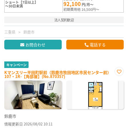
ショート【7日以上】
92,100
円/月～
～30日未満
初期費用他 16,500円～
法人契約歓迎
三重県
鈴鹿市
お問合わせ
電話する
キャンペーン
Kマンスリー平田町駅前（鈴鹿市牧田地区市民センター前）
107・1R-【角部屋】(No.870357)
お気
に入
り登
録
鈴鹿市
情報更新日 2026/08/02 10:11