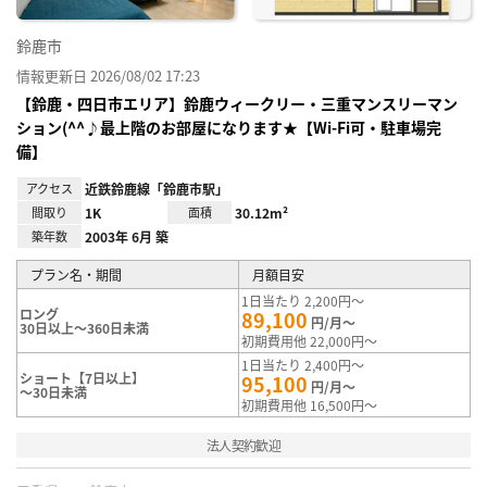
鈴鹿市
情報更新日 2026/08/02 17:23
【鈴鹿・四日市エリア】鈴鹿ウィークリー・三重マンスリーマン
ション(^^♪最上階のお部屋になります★【Wi-Fi可・駐車場完
備】
アクセス
近鉄鈴鹿線「鈴鹿市駅」
間取り
1K
面積
30.12m²
築年数
2003年 6月 築
プラン名・期間
月額目安
1日当たり 2,200円～
ロング
89,100
円/月～
30日以上～360日未満
初期費用他 22,000円～
1日当たり 2,400円～
ショート【7日以上】
95,100
円/月～
～30日未満
初期費用他 16,500円～
法人契約歓迎