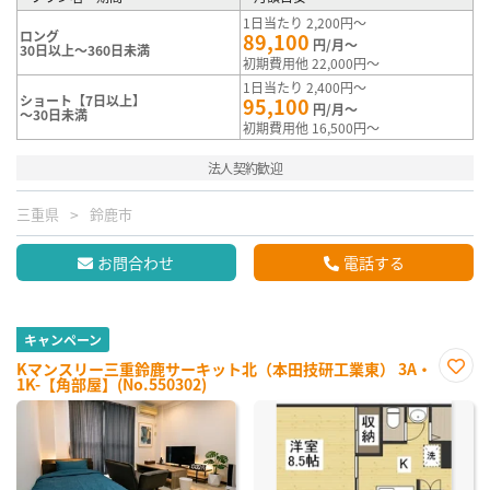
1日当たり 2,200円～
ロング
89,100
円/月～
30日以上～360日未満
初期費用他 22,000円～
1日当たり 2,400円～
ショート【7日以上】
95,100
円/月～
～30日未満
初期費用他 16,500円～
法人契約歓迎
三重県
鈴鹿市
お問合わせ
電話する
キャンペーン
Kマンスリー三重鈴鹿サーキット北（本田技研工業東） 3A・
1K-【角部屋】(No.550302)
お気
に入
り登
録