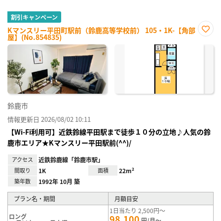
割引キャンペーン
Kマンスリー平田町駅前（鈴鹿高等学校前） 105・1K-【角部
屋】(No.854835)
お気
に入
り登
録
鈴鹿市
情報更新日 2026/08/02 10:11
【Wi-Fi利用可】近鉄鈴線平田駅まで徒歩１０分の立地♪人気の鈴
鹿市エリア★Kマンスリー平田駅前(^^)/
アクセス
近鉄鈴鹿線「鈴鹿市駅」
間取り
1K
面積
22m²
築年数
1992年 10月 築
プラン名・期間
月額目安
1日当たり 2,500円～
ロング
98,100
円/月～