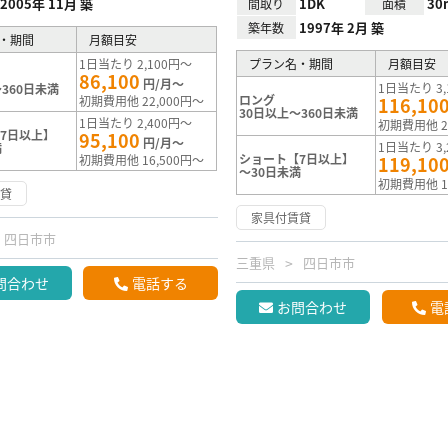
2005年 11月 築
1DK
30
間取り
面積
1997年 2月 築
築年数
・期間
月額目安
1日当たり 2,100円～
プラン名・期間
月額目安
86,100
円/月～
1日当たり 3,
360日未満
ロング
初期費用他 22,000円～
116,10
30日以上～360日未満
1日当たり 2,400円～
初期費用他 2
7日以上】
95,100
円/月～
1日当たり 3,
満
ショート【7日以上】
初期費用他 16,500円～
119,10
～30日未満
初期費用他 1
賃貸
家具付賃貸
四日市市
三重県
四日市市
問合わせ
電話する
お問合わせ
電