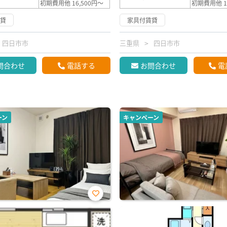
初期費用他 16,500円～
初期費用他 1
賃貸
家具付賃貸
四日市市
三重県
四日市市
問合わせ
電話する
お問合わせ
電
ーン
キャンペーン
お気
に入
り登
録