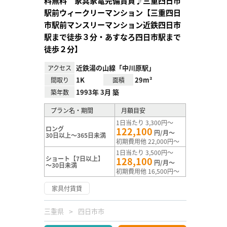
料無料 家具家電完備賃貸♪三重四日市
駅前ウィークリーマンション【三重四日
市駅前マンスリーマンション近鉄四日市
駅まで徒歩３分・あすなろ四日市駅まで
徒歩２分】
近鉄湯の山線「中川原駅」
アクセス
1K
29m²
間取り
面積
1993年 3月 築
築年数
プラン名・期間
月額目安
1日当たり 3,300円～
ロング
122,100
円/月～
30日以上～365日未満
初期費用他 22,000円～
1日当たり 3,500円～
ショート【7日以上】
128,100
円/月～
～30日未満
初期費用他 16,500円～
家具付賃貸
三重県
四日市市