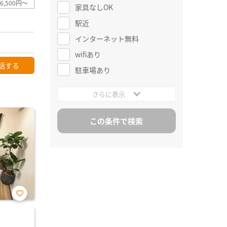
6,500円～
家具なしOK
駅近
インターネット無料
wifiあり
話する
駐車場あり
さらに表示
お気
に入
り登
録