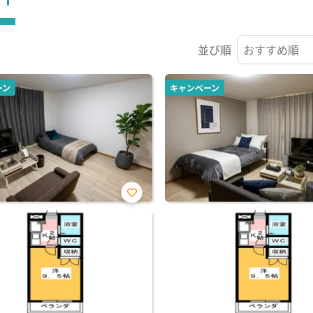
並び順
ーン
キャンペーン
お気
に入
り登
録