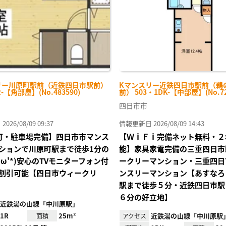
リー川原町駅前（近鉄四日市駅前）
Kマンスリー近鉄四日市駅前（鵜
R-【角部屋】(No.483590)
前） 503・1DK-【中部屋】(No.72
四日市市
26/08/09 09:37
情報更新日 2026/08/09 14:43
Fi可・駐車場完備】四日市市マンス
【ＷｉＦｉ完備ネット無料・２
ションで川原町駅まで徒歩1分の
能】家具家電完備の三重四日市
'ω'*)安心のTVモニターフォン付
ークリーマンション・三重四日
割引可能【四日市ウィークリ
ンスリーマンション【あすなろ
駅まで徒歩５分・近鉄四日市駅
６分の好立地】
近鉄湯の山線「中川原駅」
1R
25m²
近鉄湯の山線「中川原駅
面積
アクセス