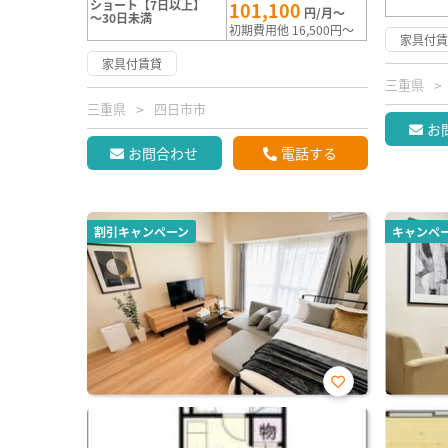
ショート【7日以上】
101,100
円/月～
～30日未満
初期費用他 16,500円～
家具付
家具付賃貸
三重県
三重県
四日市市
お
お問合わせ
電話する
割引キャンペーン
キャンペ
お気
に入
り登
録