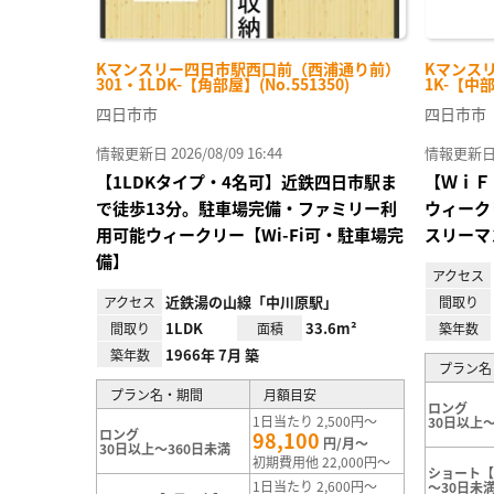
Kマンスリー四日市駅西口前（西浦通り前）
Kマンスリ
301・1LDK-【角部屋】(No.551350)
1K-【中部
四日市市
四日市市
情報更新日 2026/08/09 16:44
情報更新日 20
【1LDKタイプ・4名可】近鉄四日市駅ま
【ＷｉＦ
で徒歩13分。駐車場完備・ファミリー利
ウィーク
用可能ウィークリー【Wi-Fi可・駐車場完
スリーマ
備】
アクセス
近鉄湯の山線「中川原駅」
アクセス
間取り
1LDK
33.6m²
間取り
面積
築年数
1966年 7月 築
築年数
プラン名
プラン名・期間
月額目安
ロング
1日当たり 2,500円～
30日以上～
ロング
98,100
円/月～
30日以上～360日未満
初期費用他 22,000円～
ショート【
1日当たり 2,600円～
～30日未