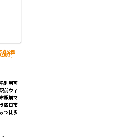
の森公園
4881)
名利用可
駅前ウィ
市駅前マ
う四日市
まで徒歩
」