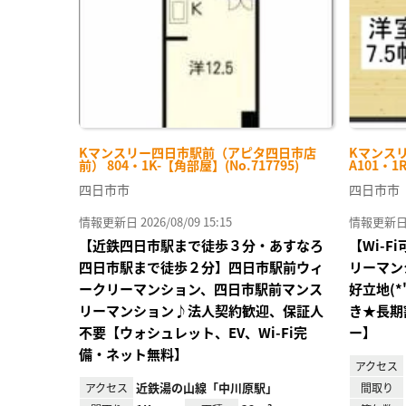
Kマンスリー四日市駅前（アピタ四日市店
Kマンス
前） 804・1K-【角部屋】(No.717795)
A101・1
四日市市
四日市市
情報更新日 2026/08/09 15:15
情報更新日 20
【近鉄四日市駅まで徒歩３分・あすなろ
【Wi-
四日市駅まで徒歩２分】四日市駅前ウィ
リーマン
ークリーマンション、四日市駅前マンス
好立地(*
リーマンション♪法人契約歓迎、保証人
き★長期
不要【ウォシュレット、EV、Wi-Fi完
ー】
備・ネット無料】
アクセス
近鉄湯の山線「中川原駅」
アクセス
間取り