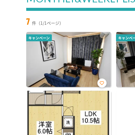
7
件（1/1ページ）
キャンペーン
キャンペ
お気
に入
り登
録