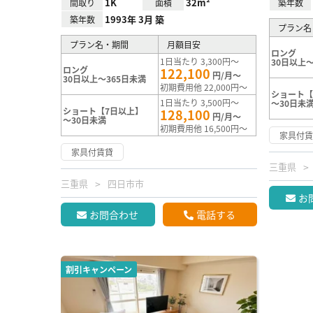
1K
32m²
間取り
面積
築年数
1993年 3月 築
築年数
プラン名
プラン名・期間
月額目安
ロング
1日当たり 3,300円～
30日以上～
ロング
122,100
円/月～
30日以上～365日未満
初期費用他 22,000円～
ショート【
1日当たり 3,500円～
～30日未
ショート【7日以上】
128,100
円/月～
～30日未満
初期費用他 16,500円～
家具付
家具付賃貸
三重県
三重県
四日市市
お
お問合わせ
電話する
割引キャンペーン