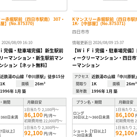
ー赤堀駅前（四日市駅南） 307・
Kマンスリー赤堀駅前（四日市駅南
屋】(No.875370)
1K-【中部屋】(No.875371)
四日市市
26/08/09 16:10
情報更新日 2026/08/09 15:37
ｉ完備・駐車場完備】新生駅前
【ＷｉＦｉ完備・駐車場完備】
リーマンション・新生駅前マン
ィークリーマンション・四日市
ンション【ネット無料】
ーマンション
近鉄湯の山線「中川原駅」徒歩15分
近鉄湯の山線「中川原駅」
アクセス
1K
26m²
1K
26m²
面積
間取り
面積
1996年 1月 築
1996年 1月 築
築年数
・期間
月額目安
プラン名・期間
月額目安
1日当たり 2,100円～
1日当たり 2,
ロング
86,100
86,100
円/月～
360日未満
30日以上～360日未満
初期費用他 22,000円～
初期費用他 2
1日当たり 2,300円～
1日当たり 2,
7日以上】
ショート【7日以上】
92,100
92,100
円/月～
満
～30日未満