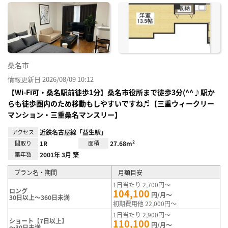
に入
り登
録
桑名市
情報更新日 2026/08/09 10:12
【Wi-Fi可・桑名駅前徒歩1分】桑名市役所まで徒歩3分(^^♪駅か
らも徒歩圏内のため移動もしやすいですね♬【三重ウィークリー
マンション・三重桑名マンスリー】
アクセス
近鉄名古屋線「益生駅」
間取り
1R
面積
27.68m²
築年数
2001年 3月 築
プラン名・期間
月額目安
1日当たり 2,700円～
ロング
104,100
円/月～
30日以上～360日未満
初期費用他 22,000円～
1日当たり 2,900円～
ショート【7日以上】
110,100
円/月～
～30日未満