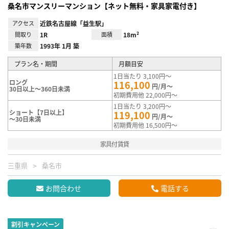
桑名市マンスリーマンション【ネット無料・家具家電付き】
アクセス
近鉄名古屋線「益生駅」
間取り
1R
面積
18m²
築年数
1993年 1月 築
プラン名・期間
月額目安
1日当たり 3,100円～
ロング
116,100
円/月～
30日以上～360日未満
初期費用他 22,000円～
1日当たり 3,200円～
ショート【7日以上】
119,100
円/月～
～30日未満
初期費用他 16,500円～
家具付賃貸
三重県
桑名市
お問合わせ
電話する
割引キャンペーン