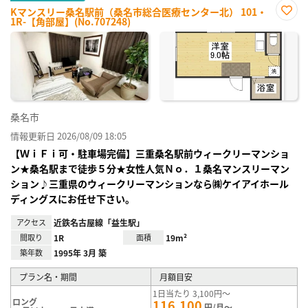
Kマンスリー桑名駅前（桑名市総合医療センター北） 101・
1R-【角部屋】(No.707248)
お気
に入
り登
録
桑名市
情報更新日 2026/08/09 18:05
【ＷｉＦｉ可・駐車場完備】三重桑名駅前ウィークリーマンショ
ン★桑名駅まで徒歩５分★女性人気Ｎｏ．１桑名マンスリーマン
ション♪三重県のウィークリーマンションなら㈱ケイアイホール
ディングスにお任せ下さい。
アクセス
近鉄名古屋線「益生駅」
間取り
1R
面積
19m²
築年数
1995年 3月 築
プラン名・期間
月額目安
1日当たり 3,100円～
ロング
116,100
円/月～