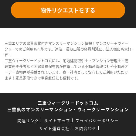
物件リクエストをする
三重エリアの家具家電付きマンスリーマンション情報！マンスリー＋ウィー
クリーでのご利用も可能です。連泊・長期出張の経費削減に、法人様にも大好
評！
三重ウィークリードットコムには、宅地建物取引士・マンション管理士・管
理業務主任者など国家資格保有者が在籍している不動産管理会社や不動産オ
ーナー直物件が掲載されています。寮・社宅として安心してご利用いただけ
ます！家具家電付きで単身赴任にも便利です。
三重ウィークリードットコム
三重県のマンスリーマンション・ウィークリーマンション
関連リンク
サイトマップ
プライバシーポリシー
サイト運営会社
お問合わせ