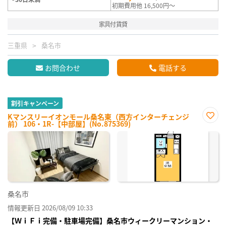
初期費用他 16,500円～
家具付賃貸
三重県
桑名市
お問合わせ
電話する
割引キャンペーン
Kマンスリーイオンモール桑名東（西方インターチェンジ
前） 106・1R-【中部屋】(No.875369)
お気
に入
り登
録
桑名市
情報更新日 2026/08/09 10:33
【ＷｉＦｉ完備・駐車場完備】桑名市ウィークリーマンション・