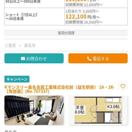
30日以上～360日未満
初期費用他 22,000円～
1日当たり 3,300円～
ショート【7日以上】
122,100
円/月～
～30日未満
初期費用他 16,500円～
家具付賃貸
三重県
桑名市
お問合わせ
電話する
キャンペーン
Kマンスリー桑名金属工業株式会社前（益生駅前） 1A・1K-
【角部屋】(No.707337)
お気
に入
り登
録
桑名市