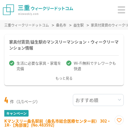
三重ウィークリードットコム
桑名市
益生駅
家具付賃貸のウィーク
家具付賃貸/益生駅のマンスリーマンション・ウィークリーマ
ンション情報
生活に必要な家具・家電を
Wi-Fi無料でテレワークも
完備
快適
もっと見る
4
件（1/1ページ）
キャンペーン
Kマンスリー桑名駅前（桑名市総合医療センター前） 302・
1R-【角部屋】(No.483592)
お気