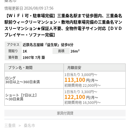
情報更新日 2026/08/09 17:56
【ＷｉＦｉ可・駐車場完備】三重桑名駅まで徒歩圏内、三重桑名
駅前ウィークリーマンション・敷地内駐車場完備の三重桑名マン
スリーマンション★保証人不要、全物件電子サイン対応【ＤＶＤ
プレイヤー・ソファー完備】
アクセス
近鉄名古屋線「益生駅」徒歩8分
間取り
1K
面積
26m²
築年数
1997年 7月 築
プラン名・期間
月額目安
1日当たり 3,000円～
ロング
113,100
円/月～
30日以上～360日未満
初期費用他 22,000円～
1日当たり 3,300円～
ショート【7日以上】
122,100
円/月～
～30日未満
初期費用他 16,500円～
家具付賃貸
三重県
桑名市