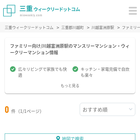
三重ウィークリードットコム
三重郡川越町
川越富洲原駅
ファミリ
ファミリー向け/川越富洲原駅のマンスリーマンション・ウィ
ークリーマンション情報
広々リビングで家族でも快
キッチン・家電完備で自炊
適
も楽々
もっと見る
0
件（1/1ページ）
地図で検索