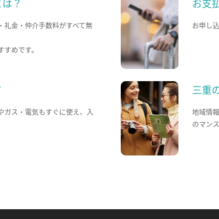
とは？
お支
・礼金・仲介手数料がすべて無
お申し
すすめです。
て
三重
やガス・電気もすぐに使え、入
地域情
のマン