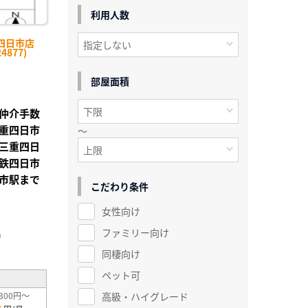
利用人数
四日市店
4877)
部屋面積
仲介手数
重四日市
～
三重四日
鉄四日市
市駅まで
こだわり条件
女性向け
」
ファミリー向け
²
同棲向け
ペット可
高級・ハイグレード
300円～
0