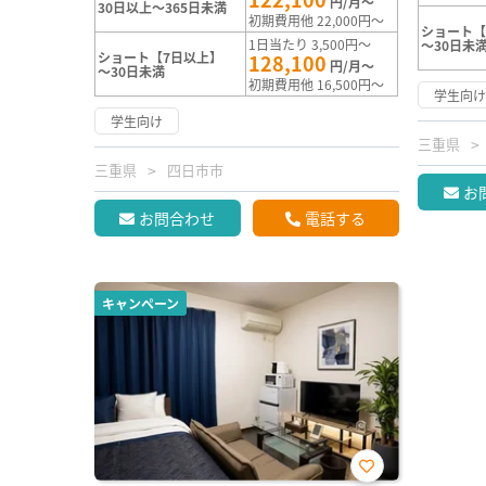
円/月～
30日以上～365日未満
初期費用他 22,000円～
ショート【
1日当たり 3,500円～
～30日未
ショート【7日以上】
128,100
円/月～
～30日未満
初期費用他 16,500円～
学生向
学生向け
三重県
三重県
四日市市
お
お問合わせ
電話する
キャンペーン