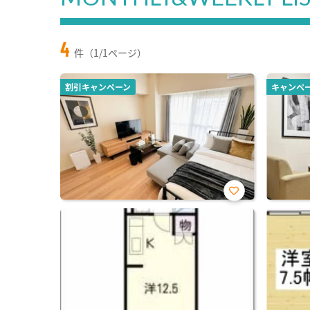
4
件（1/1ページ）
割引キャンペーン
キャンペ
お気
に入
り登
録