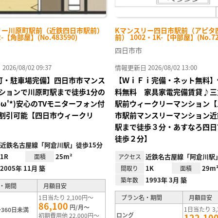
リー川原町駅前（近鉄四日市駅前）
Kマンスリー四日市駅前（アピタ
R-【角部屋】(No.483590)
前） 1002・1K-【中部屋】(No.72
四日市市
26/08/02 09:37
情報更新日 2026/08/02 13:00
Fi可・駐車場完備】四日市市マンス
【ＷｉＦｉ完備・ネット無料】
ションで川原町駅まで徒歩1分の
料無料 家具家電完備賃貸♪三
'ω'*)安心のTVモニターフォン付
駅前ウィークリーマンション【
割引可能【四日市ウィークリ
市駅前マンスリーマンション近
駅まで徒歩３分・あすなろ四日
徒歩２分】
近鉄名古屋線「阿倉川駅」徒歩15分
1R
25m²
近鉄名古屋線「阿倉川駅
面積
アクセス
2005年 11月 築
1K
29m
間取り
面積
1993年 3月 築
築年数
・期間
月額目安
1日当たり 2,100円～
プラン名・期間
月額目安
86,100
円/月～
1日当たり 3,
360日未満
ロング
初期費用他 22,000円～
122,10