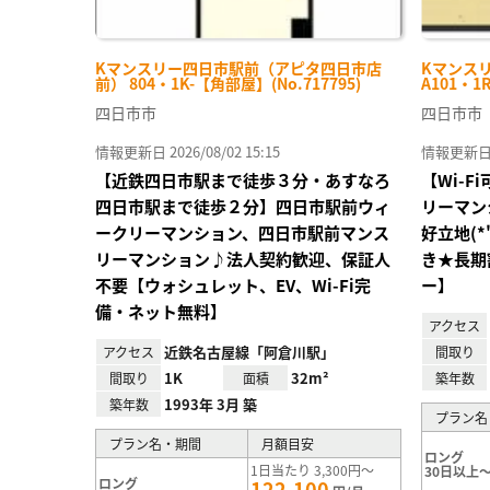
Kマンスリー四日市駅前（アピタ四日市店
Kマンス
前） 804・1K-【角部屋】(No.717795)
A101・1
四日市市
四日市市
情報更新日 2026/08/02 15:15
情報更新日 20
【近鉄四日市駅まで徒歩３分・あすなろ
【Wi-
四日市駅まで徒歩２分】四日市駅前ウィ
リーマン
ークリーマンション、四日市駅前マンス
好立地(*
リーマンション♪法人契約歓迎、保証人
き★長期
不要【ウォシュレット、EV、Wi-Fi完
ー】
備・ネット無料】
アクセス
近鉄名古屋線「阿倉川駅」
アクセス
間取り
1K
32m²
間取り
面積
築年数
1993年 3月 築
築年数
プラン名
プラン名・期間
月額目安
ロング
1日当たり 3,300円～
30日以上～
ロング
122,100