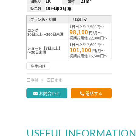
1K
21m²
間取り
面積
1994年 3月 築
築年数
プラン名・期間
月額目安
1日当たり 2,500円～
ロング
98,100
円/月～
30日以上～360日未満
初期費用他 22,000円～
1日当たり 2,600円～
ショート【7日以上】
101,100
円/月～
～30日未満
初期費用他 16,500円～
学生向け
三重県
四日市市
お問合わせ
電話する
USEFUL INFORMATIO