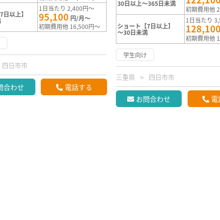
30日以上～365日未満
1日当たり 2,400円～
初期費用他 2
7日以上】
95,100
円/月～
1日当たり 3,
満
ショート【7日以上】
初期費用他 16,500円～
128,10
～30日未満
初期費用他 1
け
学生向け
四日市市
三重県
四日市市
問合わせ
電話する
お問合わせ
電