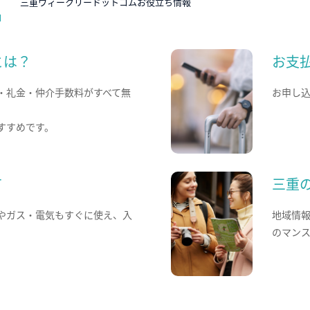
三重ウィークリードットコムお役立ち情報
とは？
お支
・礼金・仲介手数料がすべて無
お申し
すすめです。
て
三重
やガス・電気もすぐに使え、入
地域情
のマン