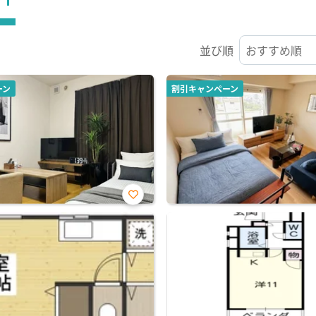
並び順
ーン
割引キャンペーン
お気
に入
り登
録