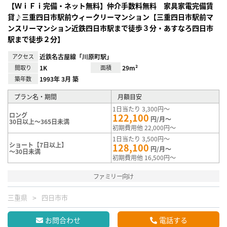
【ＷｉＦｉ完備・ネット無料】仲介手数料無料 家具家電完備賃
貸♪三重四日市駅前ウィークリーマンション【三重四日市駅前マ
ンスリーマンション近鉄四日市駅まで徒歩３分・あすなろ四日市
駅まで徒歩２分】
アクセス
近鉄名古屋線「川原町駅」
間取り
1K
面積
29m²
築年数
1993年 3月 築
プラン名・期間
月額目安
1日当たり 3,300円～
ロング
122,100
円/月～
30日以上～365日未満
初期費用他 22,000円～
1日当たり 3,500円～
ショート【7日以上】
128,100
円/月～
～30日未満
初期費用他 16,500円～
ファミリー向け
三重県
四日市市
お問合わせ
電話する