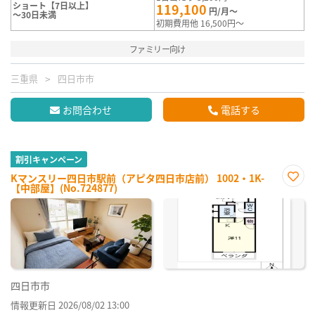
ショート【7日以上】
119,100
円/月～
～30日未満
初期費用他 16,500円～
ファミリー向け
三重県
四日市市
お問合わせ
電話する
割引キャンペーン
Kマンスリー四日市駅前（アピタ四日市店前） 1002・1K-
【中部屋】(No.724877)
お気
に入
り登
録
四日市市
情報更新日 2026/08/02 13:00