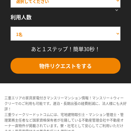
利用人数
あと１ステップ！簡単30秒！
物件リクエストをする
三重エリアの家具家電付きマンスリーマンション情報！マンスリー＋ウィー
クリーでのご利用も可能です。連泊・長期出張の経費削減に、法人様にも大好
評！
三重ウィークリードットコムには、宅地建物取引士・マンション管理士・管
理業務主任者など国家資格保有者が在籍している不動産管理会社や不動産オ
ーナー直物件が掲載されています。寮・社宅として安心してご利用いただけ