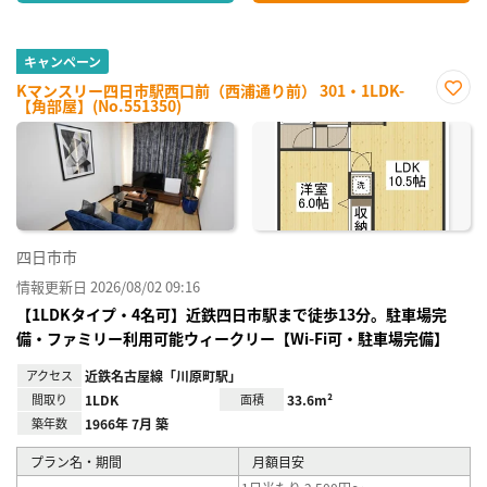
キャンペーン
Kマンスリー四日市駅西口前（西浦通り前） 301・1LDK-
【角部屋】(No.551350)
お気
に入
り登
録
四日市市
情報更新日 2026/08/02 09:16
【1LDKタイプ・4名可】近鉄四日市駅まで徒歩13分。駐車場完
備・ファミリー利用可能ウィークリー【Wi-Fi可・駐車場完備】
アクセス
近鉄名古屋線「川原町駅」
間取り
1LDK
面積
33.6m²
築年数
1966年 7月 築
プラン名・期間
月額目安