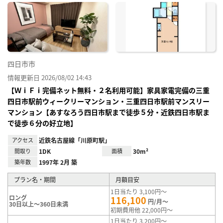
に入
り登
録
四日市市
情報更新日 2026/08/02 14:43
【ＷｉＦｉ完備ネット無料・２名利用可能】家具家電完備の三重
四日市駅前ウィークリーマンション・三重四日市駅前マンスリー
マンション【あすなろう四日市駅まで徒歩５分・近鉄四日市駅ま
で徒歩６分の好立地】
アクセス
近鉄名古屋線「川原町駅」
間取り
1DK
面積
30m²
築年数
1997年 2月 築
プラン名・期間
月額目安
1日当たり 3,100円～
ロング
116,100
円/月～
30日以上～360日未満
初期費用他 22,000円～
1日当たり 3,200円～