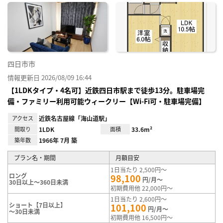
に入
り登
録
四日市市
情報更新日 2026/08/09 16:44
【1LDKタイプ・4名可】近鉄四日市駅まで徒歩13分。駐車場完
備・ファミリー利用可能ウィークリー【Wi-Fi可・駐車場完備】
アクセス
近鉄名古屋線「海山道駅」
間取り
1LDK
面積
33.6m²
築年数
1966年 7月 築
プラン名・期間
月額目安
1日当たり 2,500円～
ロング
98,100
円/月～
30日以上～360日未満
初期費用他 22,000円～
1日当たり 2,600円～
ショート【7日以上】
101,100
円/月～
～30日未満
初期費用他 16,500円～