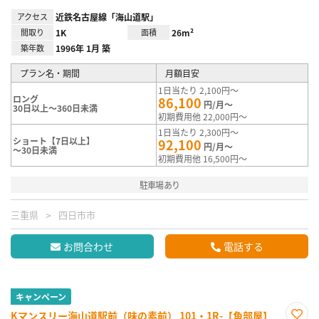
アクセス
近鉄名古屋線「海山道駅」
間取り
1K
面積
26m²
築年数
1996年 1月 築
プラン名・期間
月額目安
1日当たり 2,100円～
ロング
86,100
円/月～
30日以上～360日未満
初期費用他 22,000円～
1日当たり 2,300円～
ショート【7日以上】
92,100
円/月～
～30日未満
初期費用他 16,500円～
駐車場あり
三重県
四日市市
お問合わせ
電話する
キャンペーン
Kマンスリー海山道駅前（味の素前） 101・1R-【角部屋】