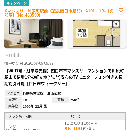
キャンペーン
Kマンスリー川原町駅前（近鉄四日市駅前） A101・1R-【角
部屋】(No.483590)
お気
に入
り登
録
四日市市
情報更新日 2026/08/09 09:37
【Wi-Fi可・駐車場完備】四日市市マンスリーマンションで川原町
駅まで徒歩1分の好立地(*'ω'*)安心のTVモニターフォン付き★長
期割引可能【四日市ウィークリー】
アクセス
近鉄名古屋線「海山道駅」
間取り
1R
面積
25m²
築年数
2005年 11月 築
プラン名・期間
月額目安
1日当たり 2,100円～
ロング
86,100
円/月～