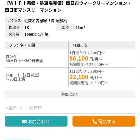
【ＷｉＦｉ完備・駐車場完備】四日市ウィークリーマンション・
四日市マンスリーマンション
アクセス
近鉄名古屋線「海山道駅」
間取り
1K
面積
26m²
築年数
1996年 1月 築
プラン名・期間
月額目安
1日当たり 2,100円～
ロング
86,100
円/月～
30日以上～360日未満
初期費用他 22,000円～
1日当たり 2,300円～
ショート【7日以上】
92,100
円/月～
～30日未満
初期費用他 16,500円～
駐車場あり
三重県
四日市市
お問合わせ
電話する