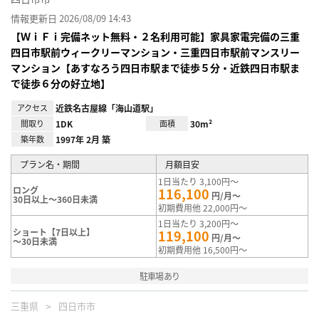
情報更新日 2026/08/09 14:43
【ＷｉＦｉ完備ネット無料・２名利用可能】家具家電完備の三重
四日市駅前ウィークリーマンション・三重四日市駅前マンスリー
マンション【あすなろう四日市駅まで徒歩５分・近鉄四日市駅ま
で徒歩６分の好立地】
アクセス
近鉄名古屋線「海山道駅」
間取り
1DK
面積
30m²
築年数
1997年 2月 築
プラン名・期間
月額目安
1日当たり 3,100円～
ロング
116,100
円/月～
30日以上～360日未満
初期費用他 22,000円～
1日当たり 3,200円～
ショート【7日以上】
119,100
円/月～
～30日未満
初期費用他 16,500円～
駐車場あり
三重県
四日市市