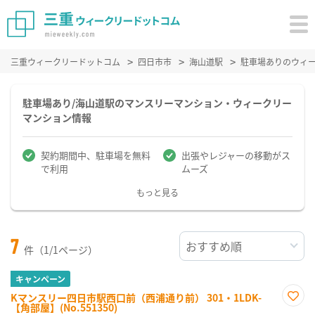
三重ウィークリードットコム
四日市市
海山道駅
駐車場ありのウィ
駐車場あり/海山道駅のマンスリーマンション・ウィークリー
マンション情報
契約期間中、駐車場を無料
出張やレジャーの移動がス
で利用
ムーズ
もっと見る
7
件（1/1ページ）
キャンペーン
Kマンスリー四日市駅西口前（西浦通り前） 301・1LDK-
【角部屋】(No.551350)
お気