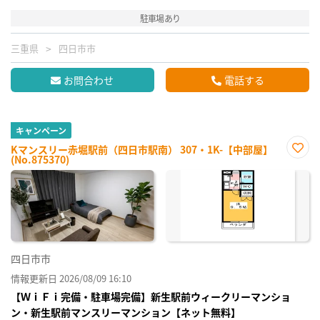
駐車場あり
三重県
四日市市
お問合わせ
電話する
キャンペーン
Kマンスリー赤堀駅前（四日市駅南） 307・1K-【中部屋】
(No.875370)
お気
に入
り登
録
四日市市
情報更新日 2026/08/09 16:10
【ＷｉＦｉ完備・駐車場完備】新生駅前ウィークリーマンショ
ン・新生駅前マンスリーマンション【ネット無料】