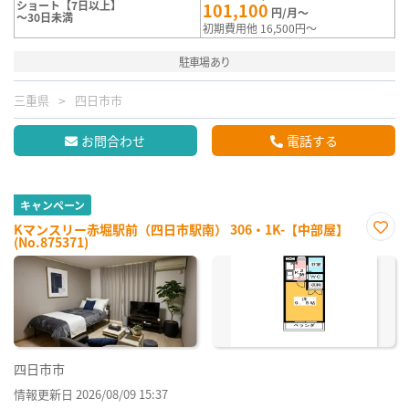
ショート【7日以上】
101,100
円/月～
～30日未満
初期費用他 16,500円～
駐車場あり
三重県
四日市市
お問合わせ
電話する
キャンペーン
Kマンスリー赤堀駅前（四日市駅南） 306・1K-【中部屋】
(No.875371)
お気
に入
り登
録
四日市市
情報更新日 2026/08/09 15:37