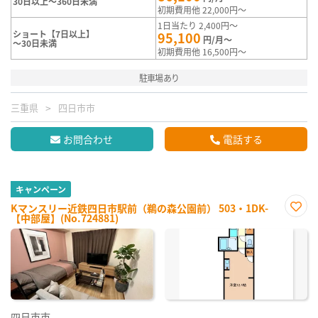
30日以上～360日未満
初期費用他 22,000円～
1日当たり 2,400円～
ショート【7日以上】
95,100
円/月～
～30日未満
初期費用他 16,500円～
駐車場あり
三重県
四日市市
お問合わせ
電話する
キャンペーン
Kマンスリー近鉄四日市駅前（鵜の森公園前） 503・1DK-
【中部屋】(No.724881)
お気
に入
り登
録
四日市市