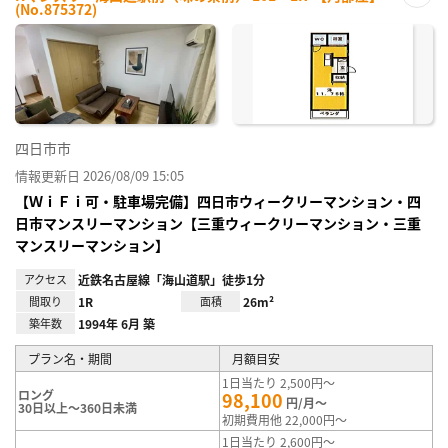
(No.875372)
お気
に入
り登
録
四日市市
情報更新日 2026/08/09 15:05
【ＷｉＦｉ可・駐車場完備】四日市ウィークリーマンション・四
日市マンスリーマンション【三重ウィークリーマンション・三重
マンスリーマンション】
アクセス
近鉄名古屋線「海山道駅」徒歩1分
間取り
1R
面積
26m²
築年数
1994年 6月 築
プラン名・期間
月額目安
1日当たり 2,500円～
ロング
98,100
円/月～
30日以上～360日未満
初期費用他 22,000円～
1日当たり 2,600円～