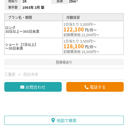
間取り
1K
面積
29m²
築年数
1993年 3月 築
プラン名・期間
月額目安
1日当たり 3,300円～
ロング
122,100
円/月～
30日以上～365日未満
初期費用他 22,000円～
1日当たり 3,500円～
ショート【7日以上】
128,100
円/月～
～30日未満
初期費用他 16,500円～
駐車場あり
三重県
四日市市
お問合わせ
電話する
地図で検索