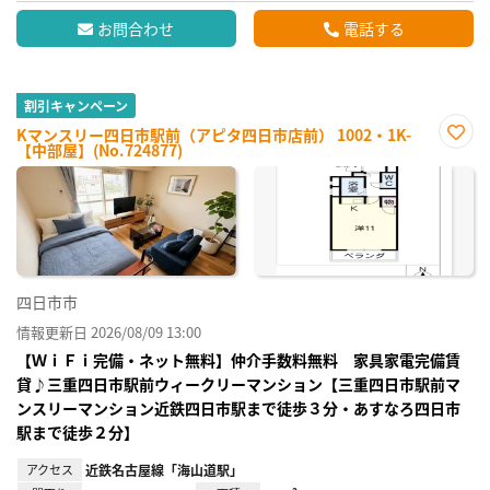
お問合わせ
電話する
割引キャンペーン
Kマンスリー四日市駅前（アピタ四日市店前） 1002・1K-
【中部屋】(No.724877)
お気
に入
り登
録
四日市市
情報更新日 2026/08/09 13:00
【ＷｉＦｉ完備・ネット無料】仲介手数料無料 家具家電完備賃
貸♪三重四日市駅前ウィークリーマンション【三重四日市駅前マ
ンスリーマンション近鉄四日市駅まで徒歩３分・あすなろ四日市
駅まで徒歩２分】
アクセス
近鉄名古屋線「海山道駅」