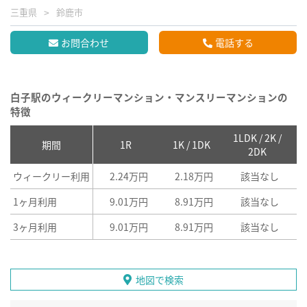
三重県
鈴鹿市
お問合わせ
電話する
白子駅のウィークリーマンション・マンスリーマンションの
特徴
1LDK / 2K /
2
期間
1R
1K / 1DK
2DK
ウィークリー利用
2.24万円
2.18万円
該当なし
1ヶ月利用
9.01万円
8.91万円
該当なし
3ヶ月利用
9.01万円
8.91万円
該当なし
地図で検索