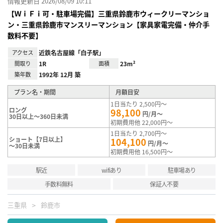
情報更新日 2026/08/09 10:11
【ＷｉＦｉ可・駐車場完備】三重県鈴鹿市ウィークリーマンショ
ン・三重県鈴鹿市マンスリーマンション【家具家電完備・仲介手
数料不要】
アクセス
近鉄名古屋線「白子駅」
間取り
1R
面積
23m²
築年数
1992年 12月 築
プラン名・期間
月額目安
1日当たり 2,500円～
ロング
98,100
円/月～
30日以上～360日未満
初期費用他 22,000円～
1日当たり 2,700円～
ショート【7日以上】
104,100
円/月～
～30日未満
初期費用他 16,500円～
駅近
wifiあり
駐車場あり
手数料無料
保証人不要
三重県
鈴鹿市