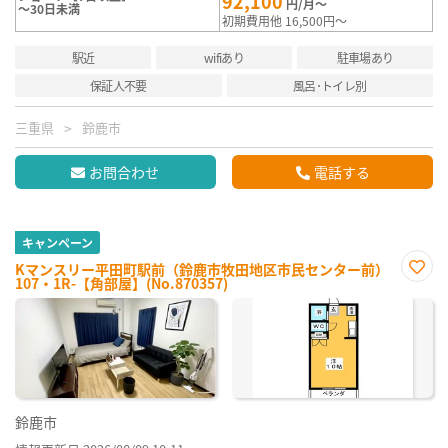
92,100
円/月～
～30日未満
初期費用他 16,500円～
駅近
wifiあり
駐車場あり
保証人不要
風呂･トイレ別
三重県
鈴鹿市
お問合わせ
電話する
キャンペーン
Kマンスリー平田町駅前（鈴鹿市牧田地区市民センター前）
107・1R-【角部屋】(No.870357)
お気
に入
り登
録
鈴鹿市