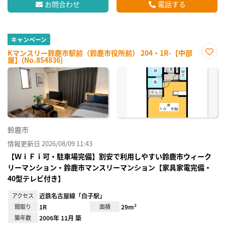
お問合わせ
電話する
キャンペーン
Kマンスリー鈴鹿市駅前（鈴鹿市役所前） 204・1R-【中部
屋】(No.854836)
お気
に入
り登
録
鈴鹿市
情報更新日 2026/08/09 11:43
【ＷｉＦｉ可・駐車場完備】割安で利用しやすい鈴鹿市ウィーク
リーマンション・鈴鹿市マンスリーマンション【家具家電完備・
40型テレビ付き】
アクセス
近鉄名古屋線「白子駅」
間取り
1R
面積
29m²
築年数
2006年 11月 築