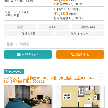
30日以上～360日未満
初期費用他 22,000円～
1日当たり 2,300円～
ショート【7日以上】
92,100
円/月～
～30日未満
初期費用他 16,500円～
駅近
wifiあり
手数料無料
保証人不要
風呂･トイレ別
三重県
鈴鹿市
お問合わせ
電話する
キャンペーン
Kマンスリー三重鈴鹿サーキット北（本田技研工業東） 3A・
1K-【角部屋】(No.550302)
お気
に入
り登
録