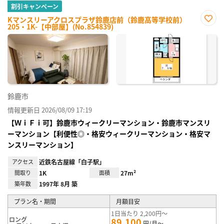
割引キャンペーン
Kマンスリーアクロスプラザ鈴鹿店前（鈴鹿高等学校前）
205・1K-【中部屋】(No.854839)
お気
に入
り登
録
鈴鹿市
情報更新日 2026/08/09 17:19
【ＷｉＦｉ可】鈴鹿市ウィークリーマンション・鈴鹿市マンスリ
ーマンション【利便性◎・格安ウィークリーマンション・格安マ
ンスリーマンション】
アクセス
近鉄名古屋線「白子駅」
間取り
1K
面積
27m²
築年数
1997年 8月 築
プラン名・期間
月額目安
1日当たり 2,200円～
ロング
89,100
円/月～