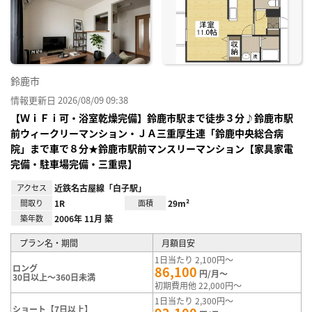
り登
録
鈴鹿市
情報更新日 2026/08/09 09:38
【ＷｉＦｉ可・浴室乾燥完備】鈴鹿市駅まで徒歩３分♪鈴鹿市駅
前ウィークリーマンション・ＪＡ三重厚生連「鈴鹿中央総合病
院」まで車で８分★鈴鹿市駅前マンスリーマンション【家具家電
完備・駐車場完備・三重県】
アクセス
近鉄名古屋線「白子駅」
間取り
1R
面積
29m²
築年数
2006年 11月 築
プラン名・期間
月額目安
1日当たり 2,100円～
ロング
86,100
円/月～
30日以上～360日未満
初期費用他 22,000円～
1日当たり 2,300円～
ショート【7日以上】