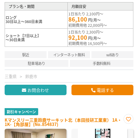
プラン名・期間
月額目安
1日当たり 2,100円～
ロング
86,100
円/月～
30日以上～360日未満
初期費用他 22,000円～
1日当たり 2,300円～
ショート【7日以上】
92,100
円/月～
～30日未満
初期費用他 16,500円～
駅近
インターネット無料
wifiあり
駐車場あり
手数料無料
三重県
鈴鹿市
お問合わせ
電話する
割引キャンペーン
Kマンスリー三重鈴鹿サーキット北（本田技研工業東） 1A・
1K-【角部屋】(No.854837)
お気
に入
り登