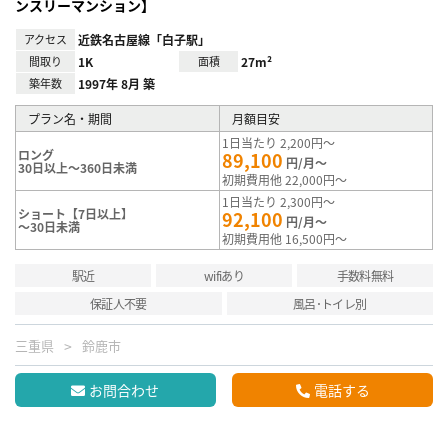
ンスリーマンション】
アクセス
近鉄名古屋線「白子駅」
間取り
1K
面積
27m²
築年数
1997年 8月 築
プラン名・期間
月額目安
1日当たり 2,200円～
ロング
89,100
円/月～
30日以上～360日未満
初期費用他 22,000円～
1日当たり 2,300円～
ショート【7日以上】
92,100
円/月～
～30日未満
初期費用他 16,500円～
駅近
wifiあり
手数料無料
保証人不要
風呂･トイレ別
三重県
鈴鹿市
お問合わせ
電話する