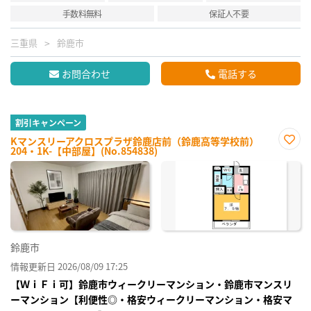
手数料無料
保証人不要
三重県
鈴鹿市
お問合わせ
電話する
割引キャンペーン
Kマンスリーアクロスプラザ鈴鹿店前（鈴鹿高等学校前）
204・1K-【中部屋】(No.854838)
お気
に入
り登
録
鈴鹿市
情報更新日 2026/08/09 17:25
【ＷｉＦｉ可】鈴鹿市ウィークリーマンション・鈴鹿市マンスリ
ーマンション【利便性◎・格安ウィークリーマンション・格安マ