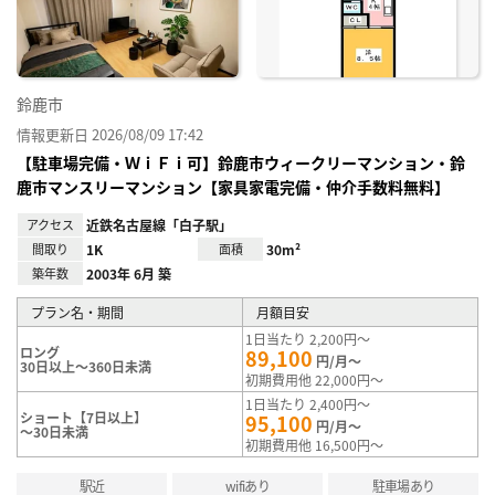
録
鈴鹿市
情報更新日 2026/08/09 17:42
【駐車場完備・ＷｉＦｉ可】鈴鹿市ウィークリーマンション・鈴
鹿市マンスリーマンション【家具家電完備・仲介手数料無料】
アクセス
近鉄名古屋線「白子駅」
間取り
1K
面積
30m²
築年数
2003年 6月 築
プラン名・期間
月額目安
1日当たり 2,200円～
ロング
89,100
円/月～
30日以上～360日未満
初期費用他 22,000円～
1日当たり 2,400円～
ショート【7日以上】
95,100
円/月～
～30日未満
初期費用他 16,500円～
駅近
wifiあり
駐車場あり