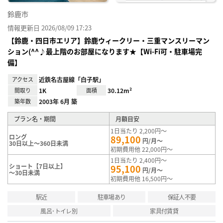
鈴鹿市
情報更新日 2026/08/09 17:23
【鈴鹿・四日市エリア】鈴鹿ウィークリー・三重マンスリーマン
ション(^^♪最上階のお部屋になります★【Wi-Fi可・駐車場完
備】
アクセス
近鉄名古屋線「白子駅」
間取り
1K
面積
30.12m²
築年数
2003年 6月 築
プラン名・期間
月額目安
1日当たり 2,200円～
ロング
89,100
円/月～
30日以上～360日未満
初期費用他 22,000円～
1日当たり 2,400円～
ショート【7日以上】
95,100
円/月～
～30日未満
初期費用他 16,500円～
駅近
駐車場あり
保証人不要
風呂･トイレ別
家具付賃貸