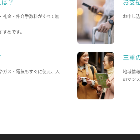
とは？
お支
・礼金・仲介手数料がすべて無
お申し
すすめです。
て
三重
やガス・電気もすぐに使え、入
地域情
のマン