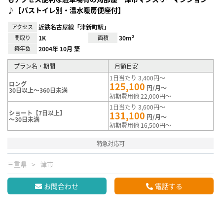
♪【バストイレ別・温水暖房便座付】
アクセス
近鉄名古屋線「津新町駅」
間取り
1K
面積
30m²
築年数
2004年 10月 築
プラン名・期間
月額目安
1日当たり 3,400円～
ロング
125,100
円/月～
30日以上～360日未満
初期費用他 22,000円～
1日当たり 3,600円～
ショート【7日以上】
131,100
円/月～
～30日未満
初期費用他 16,500円～
特急対応可
三重県
津市
お問合わせ
電話する