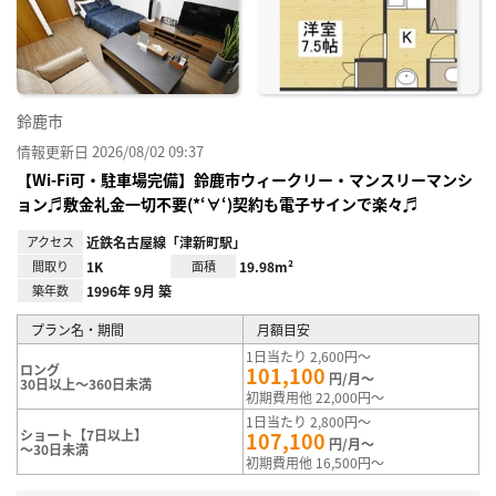
り登
録
鈴鹿市
情報更新日 2026/08/02 09:37
【Wi-Fi可・駐車場完備】鈴鹿市ウィークリー・マンスリーマンシ
ョン♬敷金礼金一切不要(*‘∀‘)契約も電子サインで楽々♬
アクセス
近鉄名古屋線「津新町駅」
間取り
1K
面積
19.98m²
築年数
1996年 9月 築
プラン名・期間
月額目安
1日当たり 2,600円～
ロング
101,100
円/月～
30日以上～360日未満
初期費用他 22,000円～
1日当たり 2,800円～
ショート【7日以上】
107,100
円/月～
～30日未満
初期費用他 16,500円～