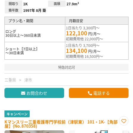
間取り
1K
面積
27.9m²
築年数
1997年 8月 築
プラン名・期間
月額目安
1日当たり 3,300円～
ロング
122,100
円/月～
30日以上～360日未満
初期費用他 22,000円～
1日当たり 3,700円～
ショート【7日以上】
134,100
円/月～
～30日未満
初期費用他 16,500円～
特急対応可
三重県
津市
お問合わせ
電話する
キャンペーン
Kマンスリー三重看護専門学校前（津駅東） 101・1K-【角部
屋】(No.870358)
お気
に入