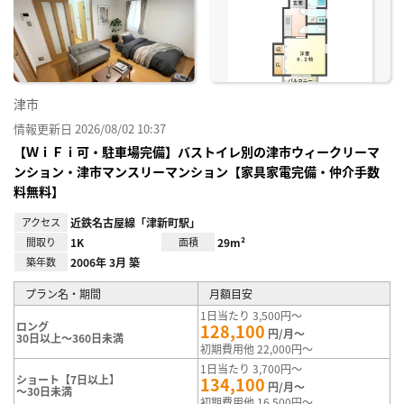
り登
録
津市
情報更新日 2026/08/02 10:37
【ＷｉＦｉ可・駐車場完備】バストイレ別の津市ウィークリーマ
ンション・津市マンスリーマンション【家具家電完備・仲介手数
料無料】
アクセス
近鉄名古屋線「津新町駅」
間取り
1K
面積
29m²
築年数
2006年 3月 築
プラン名・期間
月額目安
1日当たり 3,500円～
ロング
128,100
円/月～
30日以上～360日未満
初期費用他 22,000円～
1日当たり 3,700円～
ショート【7日以上】
134,100
円/月～
～30日未満
初期費用他 16,500円～