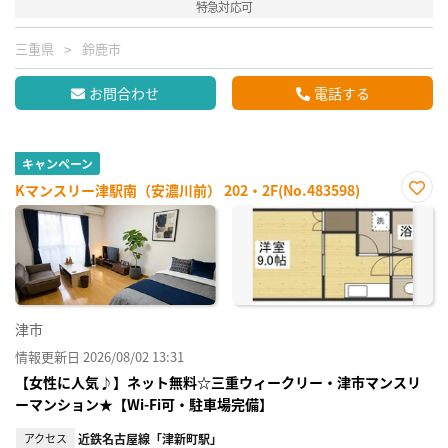
特急対応可
三重県
鈴鹿市
お問合わせ
電話する
キャンペーン
Kマンスリー津駅南（安濃川前） 202・2F(No.483598)
お気
に入
り登
録
津市
情報更新日 2026/08/02 13:31
【女性に人気♪】ネット無料☆三重ウィークリー・津市マンスリ
ーマンション★【Wi-Fi可・駐車場完備】
アクセス
近鉄名古屋線「津新町駅」