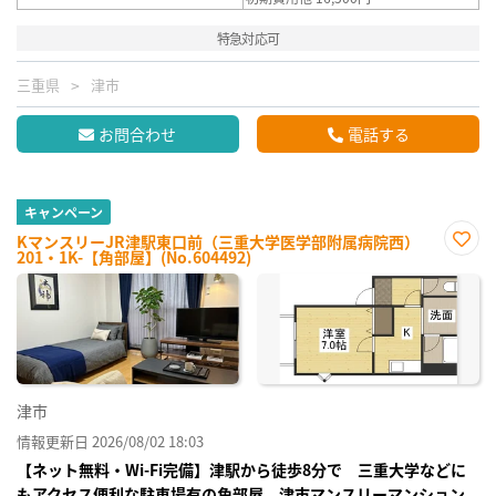
特急対応可
三重県
津市
お問合わせ
電話する
キャンペーン
KマンスリーJR津駅東口前（三重大学医学部附属病院西）
201・1K-【角部屋】(No.604492)
お気
に入
り登
録
津市
情報更新日 2026/08/02 18:03
【ネット無料・Wi-Fi完備】津駅から徒歩8分で 三重大学などに
もアクセス便利な駐車場有の角部屋 津市マンスリーマンション