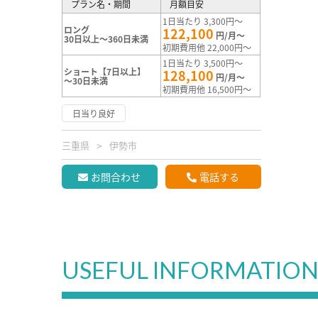
プラン名・期間
月額目安
1日当たり 3,300円～
ロング
122,100
円/月～
30日以上～360日未満
初期費用他 22,000円～
1日当たり 3,500円～
ショート【7日以上】
128,100
円/月～
～30日未満
初期費用他 16,500円～
日当り良好
三重県
伊勢市
お問合わせ
電話する
USEFUL INFORMATIO