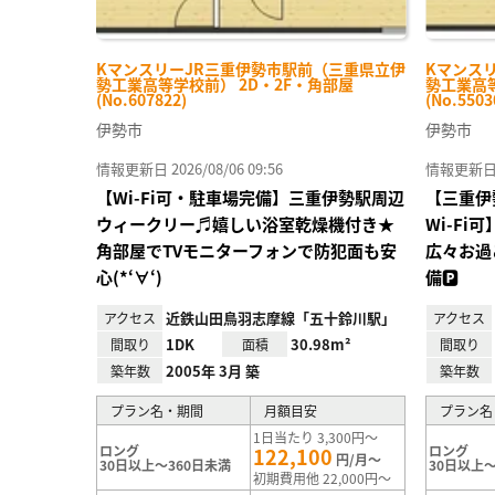
KマンスリーJR三重伊勢市駅前（三重県立伊
Kマンス
勢工業高等学校前） 2D・2F・角部屋
勢工業高等
(No.607822)
(No.5503
伊勢市
伊勢市
情報更新日 2026/08/06 09:56
情報更新日 20
【Wi-Fi可・駐車場完備】三重伊勢駅周辺
【三重伊
ウィークリー♬嬉しい浴室乾燥機付き★
Wi-F
角部屋でTVモニターフォンで防犯面も安
広々お過
心(*‘∀‘)
備🅿
近鉄山田鳥羽志摩線「五十鈴川駅」
アクセス
アクセス
1DK
30.98m²
間取り
面積
間取り
2005年 3月 築
築年数
築年数
プラン名・期間
月額目安
プラン名
1日当たり 3,300円～
ロング
ロング
122,100
円/月～
30日以上～360日未満
30日以上～
初期費用他 22,000円～