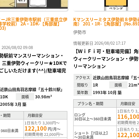
リーJR三重伊勢市駅前（三重県立伊
Kマンスリーミタス伊勢前８伊勢
学校前） 2A・1DK-【角部屋】
南） 201・1R-【角部屋】(No.891
03)
伊勢市
情報更新日 2026/08/02 17:17
26/08/02 09:08
【ＷｉＦｉ可・駐車場完備】角
勢駅前マンスリーマンション・
ウィークリーマンション・伊勢
i可】三重伊勢ウィークリー★1DKで
リーマンション
ごしいただけます(^^)/駐車場完
近鉄山田鳥羽志摩線「五
アクセス
1R
21m
間取り
面積
近鉄山田鳥羽志摩線「五十鈴川駅」
1993年 10月 築
築年数
1DK
30.98m²
面積
プラン名・期間
月額目安
2005年 3月 築
1日当たり 3,
ロング
116,10
・期間
月額目安
30日以上～360日未満
初期費用他 2
1日当たり 3,300円～
122,100
円/月～
1日当たり 3,
360日未満
ショート【7日以上】
122,10
初期費用他 22,000円～
～30日未満