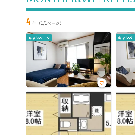
4
件（1/1ページ）
キャンペーン
キャンペ
お気
に入
り登
録