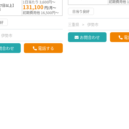
初期費用他 1
1日当たり 3,600円～
7日以上】
131,100
円/月～
満
日当り良好
初期費用他 16,500円～
良好
三重県
伊勢市
伊勢市
お問合わせ
電
問合わせ
電話する