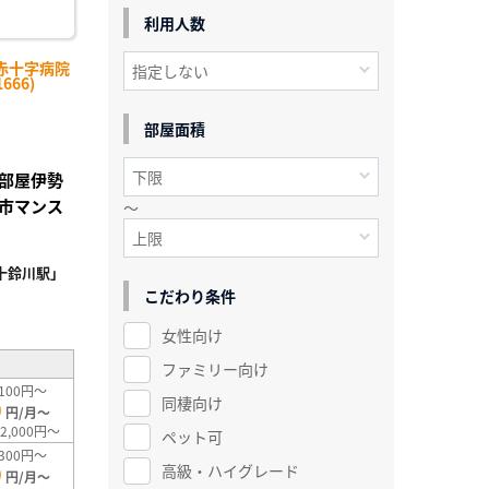
利用人数
赤十字病院
666)
部屋面積
部屋伊勢
市マンス
～
十鈴川駅」
こだわり条件
²
女性向け
ファミリー向け
100円～
同棲向け
0
円/月～
2,000円～
ペット可
300円～
高級・ハイグレード
0
円/月～