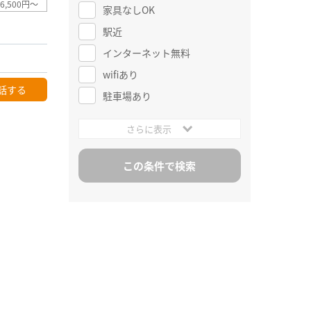
6,500円～
家具なしOK
駅近
インターネット無料
wifiあり
話する
駐車場あり
さらに表示