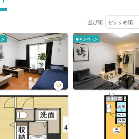
並び順
ーン
キャンペーン
お気
に入
り登
録