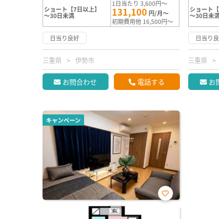
1日当たり 3,600円～
ショート【7日以上】
ショート【
131,100
円/月～
～30日未満
～30日未
初期費用他 16,500円～
日当り良好
日当り
三重県
伊勢市
三重県
お問合わせ
電話する
お
キャンペーン
お気
に入
り登