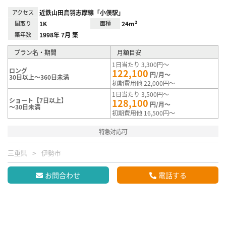
アクセス
近鉄山田鳥羽志摩線「小俣駅」
間取り
1K
面積
24m²
築年数
1998年 7月 築
プラン名・期間
月額目安
1日当たり 3,300円～
ロング
122,100
円/月～
30日以上～360日未満
初期費用他 22,000円～
1日当たり 3,500円～
ショート【7日以上】
128,100
円/月～
～30日未満
初期費用他 16,500円～
特急対応可
三重県
伊勢市
お問合わせ
電話する