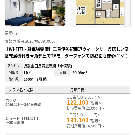
り登
録
伊勢市
情報更新日 2026/08/09 09:56
【Wi-Fi可・駐車場完備】三重伊勢駅周辺ウィークリー♬嬉しい浴
室乾燥機付き★角部屋でTVモニターフォンで防犯面も安心(*‘∀‘)
アクセス
近鉄山田鳥羽志摩線「小俣駅」
間取り
1DK
面積
30.98m²
築年数
2005年 3月 築
プラン名・期間
月額目安
1日当たり 3,300円～
ロング
122,100
円/月～
30日以上～360日未満
初期費用他 22,000円～
1日当たり 3,600円～
ショート【7日以上】
131,100
円/月～
～30日未満
初期費用他 16,500円～