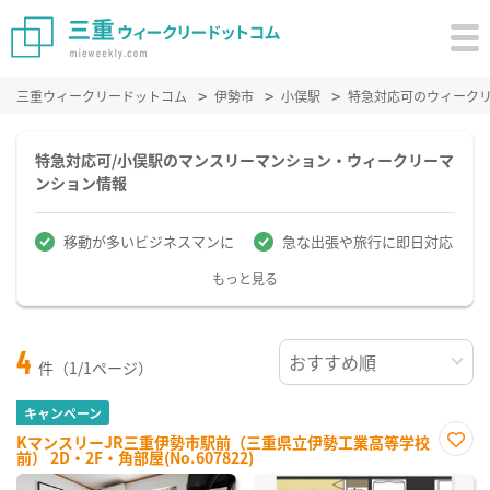
三重ウィークリードットコム
伊勢市
小俣駅
特急対応可のウィーク
特急対応可/小俣駅のマンスリーマンション・ウィークリーマ
ンション情報
移動が多いビジネスマンに
急な出張や旅行に即日対応
もっと見る
4
件（1/1ページ）
キャンペーン
KマンスリーJR三重伊勢市駅前（三重県立伊勢工業高等学校
前） 2D・2F・角部屋(No.607822)
お気
に入