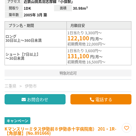
アクセス
近鉄山田鳥羽志摩線「小俣駅」
間取り
1DK
面積
30.98m²
築年数
2005年 3月 築
プラン名・期間
月額目安
1日当たり 3,300円～
ロング
122,100
円/月～
30日以上～360日未満
初期費用他 22,000円～
1日当たり 3,600円～
ショート【7日以上】
131,100
円/月～
～30日未満
初期費用他 16,500円～
特急対応可
三重県
伊勢市
お問合わせ
電話する
キャンペーン
Kマンスリーミタス伊勢前８伊勢赤十字病院南） 201・1R-
【角部屋】(No.891666)
お気