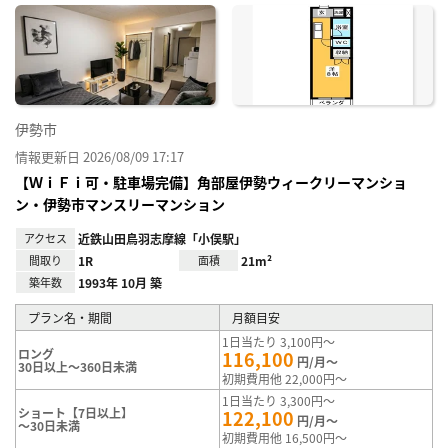
に入
り登
録
伊勢市
情報更新日 2026/08/09 17:17
【ＷｉＦｉ可・駐車場完備】角部屋伊勢ウィークリーマンショ
ン・伊勢市マンスリーマンション
アクセス
近鉄山田鳥羽志摩線「小俣駅」
間取り
1R
面積
21m²
築年数
1993年 10月 築
プラン名・期間
月額目安
1日当たり 3,100円～
ロング
116,100
円/月～
30日以上～360日未満
初期費用他 22,000円～
1日当たり 3,300円～
ショート【7日以上】
122,100
円/月～
～30日未満
初期費用他 16,500円～