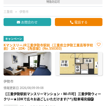
特急対応可
三重県
伊勢市
お問合わせ
電話する
キャンペーン
KマンスリーJR三重伊勢市駅前（三重県立伊勢工業高等学校
前） 2A・1DK-【角部屋】(No.550303)
お気
に入
り登
録
伊勢市
情報更新日 2026/08/09 09:08
【三重伊勢駅前マンスリーマンション・Wi-Fi可】三重伊勢ウィー
クリー★1DKで広々お過ごしいただけます(^^)/駐車場完備🅿