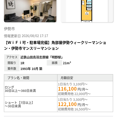
り登
録
伊勢市
情報更新日 2026/08/02 17:17
【ＷｉＦｉ可・駐車場完備】角部屋伊勢ウィークリーマンショ
ン・伊勢市マンスリーマンション
アクセス
近鉄山田鳥羽志摩線「明野駅」
間取り
1R
面積
21m²
築年数
1993年 10月 築
プラン名・期間
月額目安
1日当たり 3,100円～
ロング
116,100
円/月～
30日以上～360日未満
初期費用他 22,000円～
1日当たり 3,300円～
ショート【7日以上】
122,100
円/月～
～30日未満
初期費用他 16,500円～