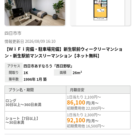
り登
録
四日市市
情報更新日 2026/08/09 16:10
【ＷｉＦｉ完備・駐車場完備】新生駅前ウィークリーマンショ
ン・新生駅前マンスリーマンション【ネット無料】
アクセス
四日市あすなろう「西日野駅」
間取り
1K
面積
26m²
築年数
1996年 1月 築
プラン名・期間
月額目安
1日当たり 2,100円～
ロング
86,100
円/月～
30日以上～360日未満
初期費用他 22,000円～
1日当たり 2,300円～
ショート【7日以上】
92,100
円/月～
～30日未満
初期費用他 16,500円～