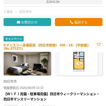
広めのLDK
三重県
四日市市
お問合わせ
電話する
キャンペーン
Kマンスリー赤堀駅前（四日市駅南） 306・1K-【中部屋】
(No.875371)
お気
に入
り登
録
四日市市
情報更新日 2026/08/09 15:37
【ＷｉＦｉ完備・駐車場完備】四日市ウィークリーマンション・
四日市マンスリーマンション