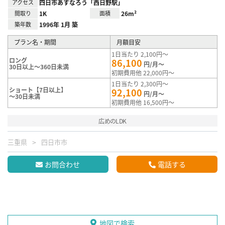
アクセス
四日市あすなろう「西日野駅」
間取り
1K
面積
26m²
築年数
1996年 1月 築
プラン名・期間
月額目安
1日当たり 2,100円～
ロング
86,100
円/月～
30日以上～360日未満
初期費用他 22,000円～
1日当たり 2,300円～
ショート【7日以上】
92,100
円/月～
～30日未満
初期費用他 16,500円～
広めのLDK
三重県
四日市市
お問合わせ
電話する
地図で検索