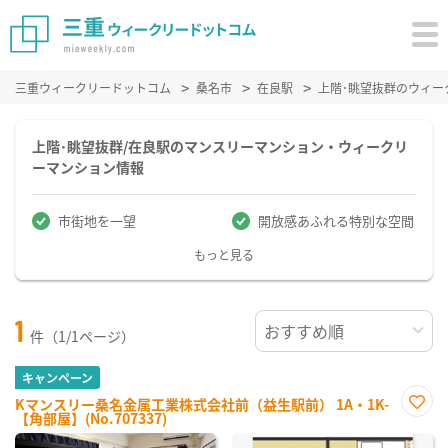
三重ウィークリードットコム
桑名市
在良駅
上階･眺望抜群のウィー
上階･眺望抜群/在良駅のマンスリーマンション・ウィークリ
ーマンション情報
市街地を一望
開放感あふれる特別な空間
もっと見る
1
件（1/1ページ）
キャンペーン
Kマンスリー桑名金属工業株式会社前（益生駅前） 1A・1K-
【角部屋】(No.707337)
お気
に入