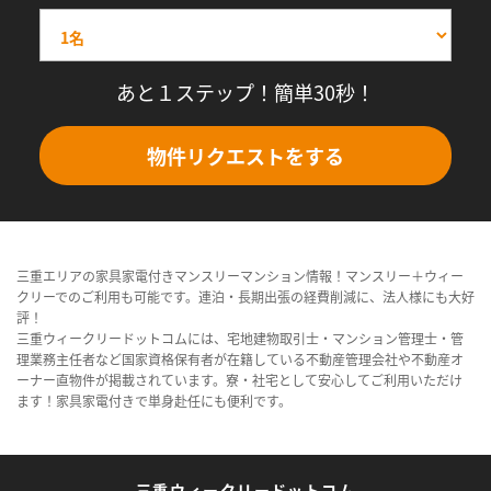
あと１ステップ！簡単30秒！
物件リクエストをする
三重エリアの家具家電付きマンスリーマンション情報！マンスリー＋ウィー
クリーでのご利用も可能です。連泊・長期出張の経費削減に、法人様にも大好
評！
三重ウィークリードットコムには、宅地建物取引士・マンション管理士・管
理業務主任者など国家資格保有者が在籍している不動産管理会社や不動産オ
ーナー直物件が掲載されています。寮・社宅として安心してご利用いただけ
ます！家具家電付きで単身赴任にも便利です。
三重ウィークリードットコム