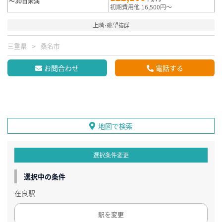
～30日未満
初期費用他 16,500円～
上階･眺望抜群
三重県
桑名市
お問合わせ
電話する
地図で検索
選択条件変更
選択中の条件
在良駅
駅を変更