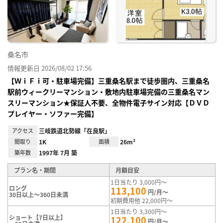
り登
録
桑名市
情報更新日 2026/08/02 17:56
【ＷｉＦｉ可・駐車場完備】三重桑名駅まで徒歩圏内、三重桑名
駅前ウィークリーマンション・敷地内駐車場完備の三重桑名マン
スリーマンション★保証人不要、全物件電子サイン対応【ＤＶＤ
プレイヤー・ソファー完備】
アクセス
三岐鉄道北勢線「在良駅」
間取り
1K
面積
26m²
築年数
1997年 7月 築
プラン名・期間
月額目安
1日当たり 3,000円～
ロング
113,100
円/月～
30日以上～360日未満
初期費用他 22,000円～
1日当たり 3,300円～
ショート【7日以上】
122,100
円/月～