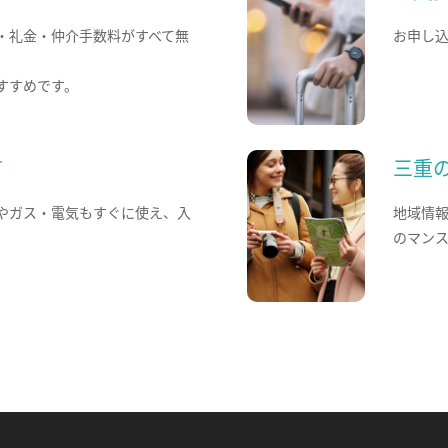
・礼金・仲介手数料がすべて無
お申し
すすめです。
て
三重
やガス・電気もすぐに使え、入
地域情
のマン