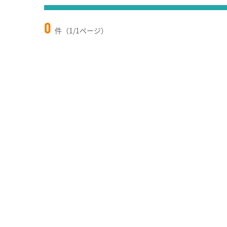
0
件（1/1ページ）