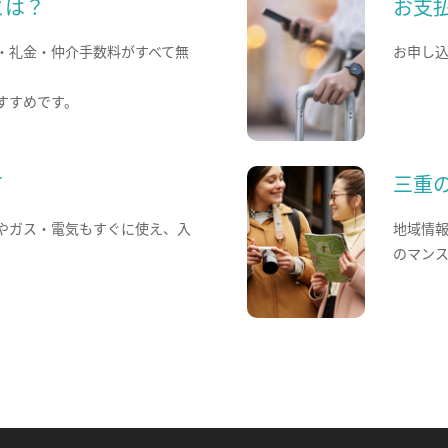
とは？
お支
・礼金・仲介手数料がすべて無
お申し
すすめです。
て
三重
やガス・電気もすぐに使え、入
地域情
のマン