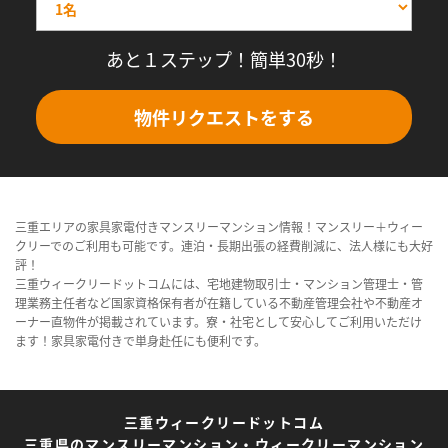
あと１ステップ！簡単30秒！
物件リクエストをする
三重エリアの家具家電付きマンスリーマンション情報！マンスリー＋ウィー
クリーでのご利用も可能です。連泊・長期出張の経費削減に、法人様にも大好
評！
三重ウィークリードットコムには、宅地建物取引士・マンション管理士・管
理業務主任者など国家資格保有者が在籍している不動産管理会社や不動産オ
ーナー直物件が掲載されています。寮・社宅として安心してご利用いただけ
ます！家具家電付きで単身赴任にも便利です。
三重ウィークリードットコム
三重県のマンスリーマンション・ウィークリーマンション