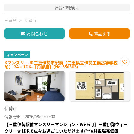
出張・研修向け
三重県
伊勢市
お問合わせ
電話する
キャンペーン
KマンスリーJR三重伊勢市駅前（三重県立伊勢工業高等学校
前） 2A・1DK-【角部屋】(No.550303)
お気
に入
り登
録
伊勢市
情報更新日 2026/08/09 09:08
【三重伊勢駅前マンスリーマンション・Wi-Fi可】三重伊勢ウィー
クリー★1DKで広々お過ごしいただけます(^^)/駐車場完備🅿