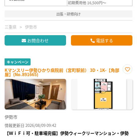
初期費用他 16,500円～
出張・研修向け
三重県
伊勢市
お問合わせ
電話する
キャンペーン
Kマンスリー伊勢ひかり病院前（宮町駅前） 3D・1K-【角部
屋】(No.891665)
お気
に入
り登
録
伊勢市
情報更新日 2026/08/09 09:42
【ＷｉＦｉ可・駐車場完備】伊勢ウィークリーマンション・伊勢