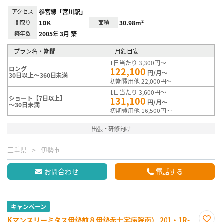
アクセス
参宮線「宮川駅」
間取り
1DK
面積
30.98m²
築年数
2005年 3月 築
プラン名・期間
月額目安
1日当たり 3,300円～
ロング
122,100
円/月～
30日以上～360日未満
初期費用他 22,000円～
1日当たり 3,600円～
ショート【7日以上】
131,100
円/月～
～30日未満
初期費用他 16,500円～
出張・研修向け
三重県
伊勢市
お問合わせ
電話する
キャンペーン
Kマンスリーミタス伊勢前８伊勢赤十字病院南） 201・1R-