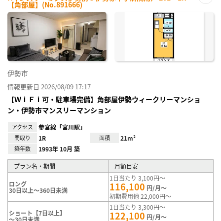
【角部屋】(No.891666)
お気
に入
り登
録
伊勢市
情報更新日 2026/08/09 17:17
【ＷｉＦｉ可・駐車場完備】角部屋伊勢ウィークリーマンショ
ン・伊勢市マンスリーマンション
アクセス
参宮線「宮川駅」
間取り
1R
面積
21m²
築年数
1993年 10月 築
プラン名・期間
月額目安
1日当たり 3,100円～
ロング
116,100
円/月～
30日以上～360日未満
初期費用他 22,000円～
1日当たり 3,300円～
ショート【7日以上】
122,100
円/月～
～30日未満