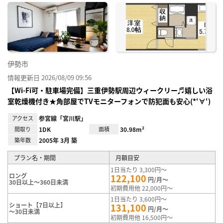
に入
り登
録
伊勢市
情報更新日 2026/08/09 09:56
【Wi-Fi可・駐車場完備】三重伊勢駅周辺ウィークリー♬嬉しい浴
室乾燥機付き★角部屋でTVモニターフォンで防犯面も安心(*‘∀‘)
アクセス
参宮線「宮川駅」
間取り
1DK
面積
30.98m²
築年数
2005年 3月 築
プラン名・期間
月額目安
1日当たり 3,300円～
ロング
122,100
円/月～
30日以上～360日未満
初期費用他 22,000円～
1日当たり 3,600円～
ショート【7日以上】
131,100
円/月～
～30日未満
初期費用他 16,500円～