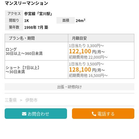
マンスリーマンション
アクセス
参宮線「宮川駅」
間取り
1K
面積
24m²
築年数
1998年 7月 築
プラン名・期間
月額目安
1日当たり 3,300円～
ロング
122,100
円/月～
30日以上～360日未満
初期費用他 22,000円～
1日当たり 3,500円～
ショート【7日以上】
128,100
円/月～
～30日未満
初期費用他 16,500円～
出張・研修向け
三重県
伊勢市
お問合わせ
電話する