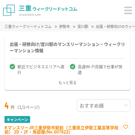
三重ウィークリードットコム
伊勢市
宮川駅
出張・研修向けのウィ
出張・研修向け/宮川駅のマンスリーマンション・ウィークリ
ーマンション情報
駅近でビジネスエリアへ直
高速Wi-Fi完備で仕事が快
行
適
もっと見る
4
件（1/1ページ）
キャンペーン
KマンスリーJR三重伊勢市駅前（三重県立伊勢工業高等学校
前） 2D・2F・角部屋(No.607822)
お気