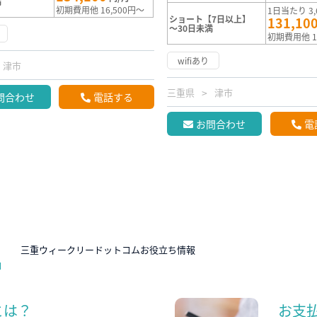
満
初期費用他 16,500円～
1日当たり 3,
ショート【7日以上】
131,10
～30日未満
初期費用他 1
wifiあり
津市
三重県
津市
問合わせ
電話する
お問合わせ
電
N
三重ウィークリードットコムお役立ち情報
とは？
お支