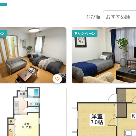
並び順
ーン
キャンペーン
お気
に入
り登
録