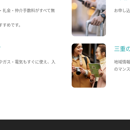
・礼金・仲介手数料がすべて無
お申し
すすめです。
て
三重
やガス・電気もすぐに使え、入
地域情
のマン