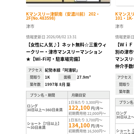
Kマンスリー津駅南（安濃川前） 202・
Kマンス
2F(No.483598)
101・1K
津市
津市
情報更新日 2026/08/02 13:31
情報更新日 20
【女性に人気♪】ネット無料☆三重ウィ
【ＷｉＦ
ークリー・津市マンスリーマンション
別の津市
★【Wi-Fi可・駐車場完備】
マンスリ
仲介手数
紀勢本線「阿漕駅」
アクセス
1K
27.9m²
間取り
面積
アクセス
1997年 8月 築
築年数
間取り
築年数
プラン名・期間
月額目安
1日当たり 3,300円～
プラン名
ロング
122,100
円/月～
30日以上～360日未満
ロング
初期費用他 22,000円～
30日以上～
1日当たり 3,700円～
ショート【7日以上】
134,100
円/月～
～30日未満
ショート【
初期費用他 16,500円～