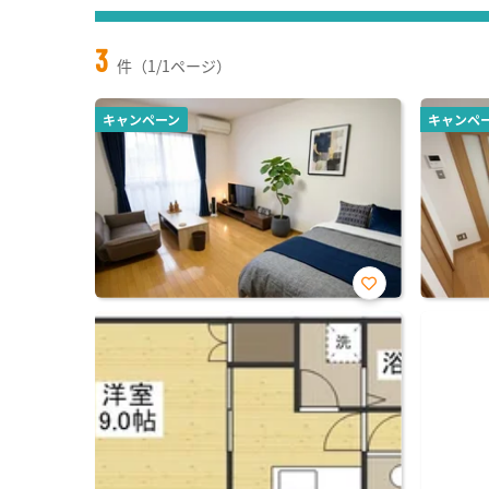
3
件（1/1ページ）
キャンペーン
キャンペ
お気
に入
り登
録