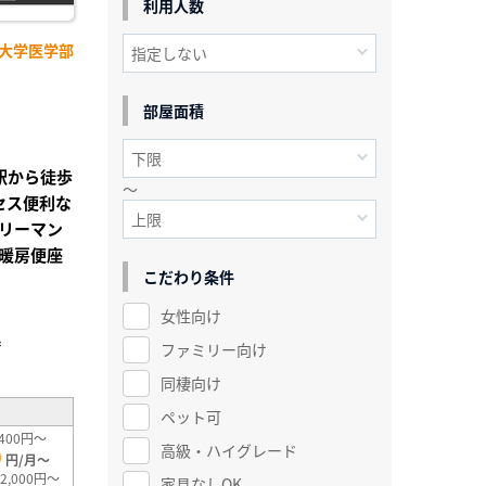
利用人数
重大学医学部
】
部屋面積
津駅から徒歩
～
セス便利な
リーマン
暖房便座
こだわり条件
女性向け
²
ファミリー向け
同棲向け
ペット可
400円～
高級・ハイグレード
0
円/月～
2,000円～
家具なしOK