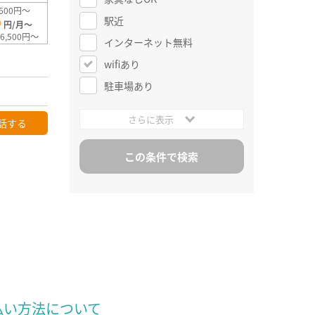
600円～
駅近
0
円/月～
6,500円～
インターネット無料
wifiあり
駐車場あり
さらに表示
話する
払い方法について