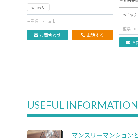
～30日未
wifiあり
wifiあり
三重県
津市
三重県
お問合わせ
電話する
お
USEFUL INFORMATIO
マンスリーマンション