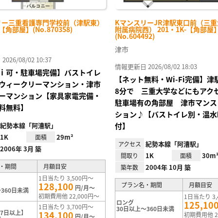
リー三重看護専門学校前（津駅東）
KマンスリーJR津駅東口前（三
-【角部屋】(No.870358)
附属病院西） 201・1K-【角部屋
(No.604492)
津市
26/08/02 10:37
情報更新日 2026/08/02 18:03
ｉ可・駐車場完備】バストイレ
【ネット無料・Wi-Fi完備】
ウィークリーマンション・津市
8分で 三重大学などにもアク
ーマンション【家具家電完備・
駐車場有の角部屋 津市マンス
料無料】
ション♪【バストイレ別・温水
紀勢本線「阿漕駅」
付】
1K
29m²
面積
紀勢本線「阿漕駅」
アクセス
2006年 3月 築
1K
30m
間取り
面積
・期間
月額目安
2004年 10月 築
築年数
1日当たり 3,500円～
128,100
プラン名・期間
月額目安
円/月～
360日未満
初期費用他 22,000円～
1日当たり 3,
ロング
125,10
1日当たり 3,700円～
30日以上～360日未満
7日以上】
134,100
初期費用他 2
円/月～