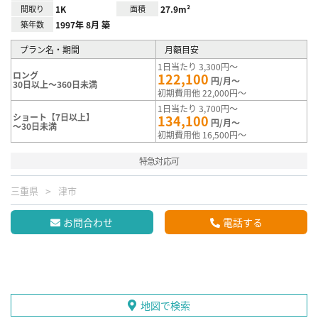
間取り
1K
面積
27.9m²
築年数
1997年 8月 築
プラン名・期間
月額目安
1日当たり 3,300円～
ロング
122,100
円/月～
30日以上～360日未満
初期費用他 22,000円～
1日当たり 3,700円～
ショート【7日以上】
134,100
円/月～
～30日未満
初期費用他 16,500円～
特急対応可
三重県
津市
お問合わせ
電話する
地図で検索