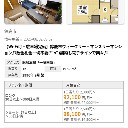
り登
録
鈴鹿市
情報更新日 2026/08/02 09:37
【Wi-Fi可・駐車場完備】鈴鹿市ウィークリー・マンスリーマンシ
ョン♬敷金礼金一切不要(*‘∀‘)契約も電子サインで楽々♬
アクセス
紀勢本線「一身田駅」
間取り
1K
面積
19.98m²
築年数
1996年 9月 築
プラン名・期間
月額目安
1日当たり 2,300円～
ロング
92,100
円/月～
30日以上～360日未満
初期費用他 22,000円～
1日当たり 2,500円～
ショート【7日以上】
98,100
円/月～
～30日未満
初期費用他 16,500円～