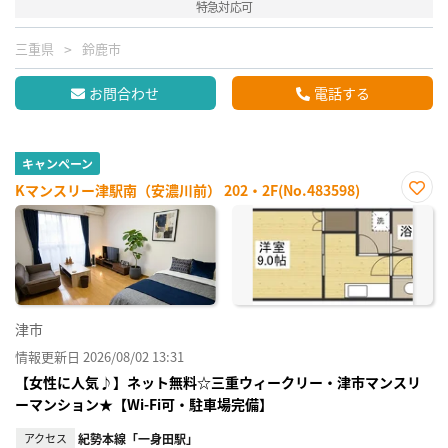
特急対応可
三重県
鈴鹿市
お問合わせ
電話する
キャンペーン
Kマンスリー津駅南（安濃川前） 202・2F(No.483598)
お気
に入
り登
録
津市
情報更新日 2026/08/02 13:31
【女性に人気♪】ネット無料☆三重ウィークリー・津市マンスリ
ーマンション★【Wi-Fi可・駐車場完備】
アクセス
紀勢本線「一身田駅」