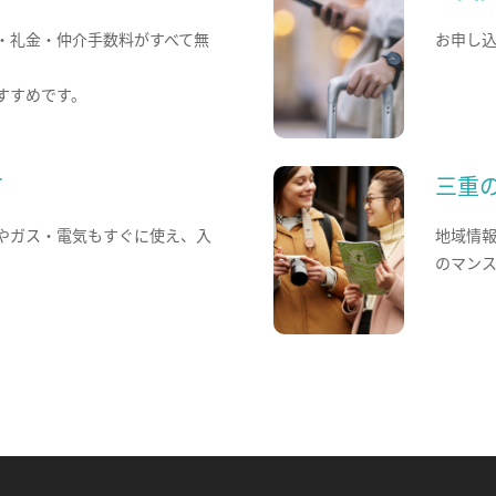
・礼金・仲介手数料がすべて無
お申し
すすめです。
て
三重
やガス・電気もすぐに使え、入
地域情
のマン