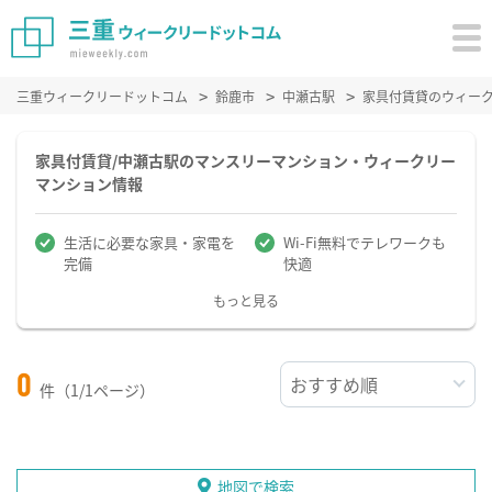
三重ウィークリードットコム
鈴鹿市
中瀬古駅
家具付賃貸のウィー
家具付賃貸/中瀬古駅のマンスリーマンション・ウィークリー
マンション情報
生活に必要な家具・家電を
Wi-Fi無料でテレワークも
完備
快適
もっと見る
0
件（1/1ページ）
地図で検索