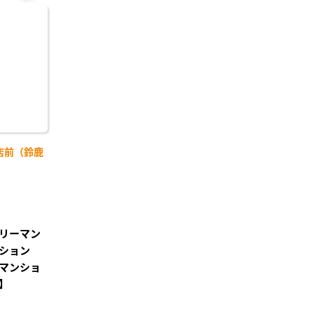
お気
に入
り登
録
店前（鈴鹿
】
リーマン
ション
マンショ
】