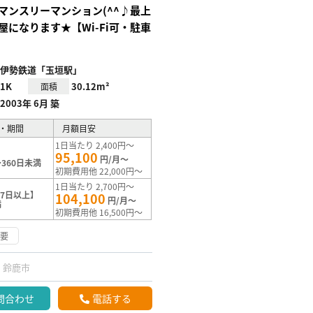
マンスリーマンション(^^♪最上
屋になります★【Wi-Fi可・駐車
伊勢鉄道「玉垣駅」
1K
30.12m²
面積
2003年 6月 築
・期間
月額目安
1日当たり 2,400円～
95,100
円/月～
360日未満
初期費用他 22,000円～
1日当たり 2,700円～
7日以上】
104,100
円/月～
満
初期費用他 16,500円～
不要
鈴鹿市
問合わせ
電話する