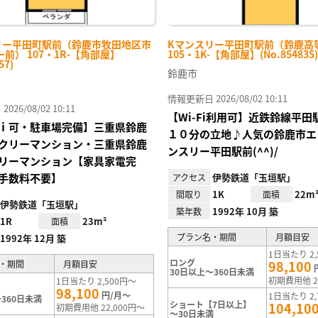
リー平田町駅前（鈴鹿市牧田地区市
Kマンスリー平田町駅前（鈴鹿高
前） 107・1R-【角部屋】
105・1K-【角部屋】(No.854835)
57)
鈴鹿市
情報更新日 2026/08/02 10:11
26/08/02 10:11
【Wi-Fi利用可】近鉄鈴線平
ｉ可・駐車場完備】三重県鈴鹿
１０分の立地♪人気の鈴鹿市エ
クリーマンション・三重県鈴鹿
ンスリー平田駅前(^^)/
リーマンション【家具家電完
手数料不要】
伊勢鉄道「玉垣駅」
アクセス
1K
22m
間取り
面積
伊勢鉄道「玉垣駅」
1992年 10月 築
築年数
1R
23m²
面積
プラン名・期間
月額目安
1992年 12月 築
1日当たり 2,
ロング
98,100
・期間
月額目安
30日以上～360日未満
初期費用他 2
1日当たり 2,500円～
98,100
円/月～
1日当たり 2,
360日未満
ショート【7日以上】
104,10
初期費用他 22,000円～
～30日未満