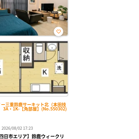
お気
に入
り登
録
リー三重鈴鹿サーキット北（本田技
3A・1K-【角部屋】(No.550302)
26/08/02 17:23
四日市エリア】鈴鹿ウィークリ