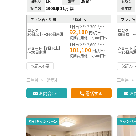
1R
29m²
間取り
面積
間取り
2006年 11月 築
築年数
築年数
プラン名・期間
月額目安
プラン名
1日当たり 2,300円～
ロング
ロング
92,100
円/月～
30日以上～360日未満
30日以上～
初期費用他 22,000円～
1日当たり 2,600円～
ショート【7日以上】
ショート【
101,100
円/月～
～30日未満
～30日未
初期費用他 16,500円～
保証人不要
保証人
三重県
鈴鹿市
三重県
お問合わせ
電話する
お
割引キャンペーン
キャンペ