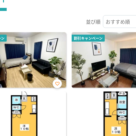
並び順
ーン
割引キャンペーン
お気
に入
り登
録