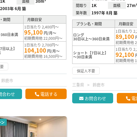
1K
30m²
面積
1K
27m
間取り
面積
2003年 6月 築
1997年 8月 築
築年数
・期間
月額目安
プラン名・期間
月額目安
1日当たり 2,400円～
95,100
1日当たり 2,
円/月～
360日未満
ロング
89,100
初期費用他 22,000円～
30日以上～360日未満
初期費用他 2
1日当たり 2,700円～
7日以上】
104,100
1日当たり 2,
円/月～
満
ショート【7日以上】
92,100
初期費用他 16,500円～
～30日未満
初期費用他 1
不要
保証人不要
鈴鹿市
三重県
鈴鹿市
問合わせ
電話する
お問合わせ
電
ーン