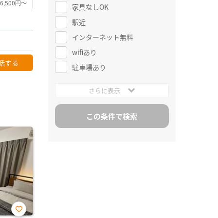
6,500円～
家具なしOK
駅近
インターネット無料
wifiあり
話する
駐車場あり
さらに表示