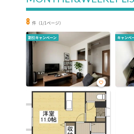
8
件（1/1ページ）
割引キャンペーン
キャンペ
お気
に入
り登
録