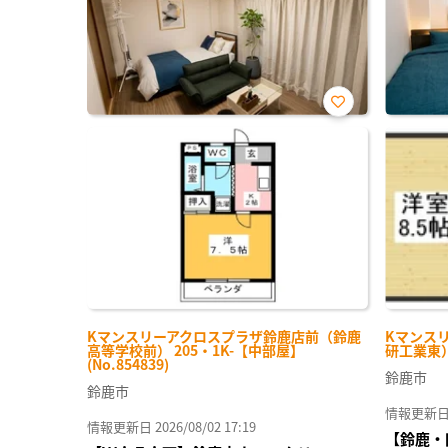
お気
に入
り登
録
Kマンスリーアクロスプラザ鈴鹿店前（鈴鹿
Kマンス
高等学校前） 205・1K-【中部屋】
研工業東） 
(No.854839)
鈴鹿市
鈴鹿市
情報更新日 20
情報更新日 2026/08/02 17:19
【鈴鹿・