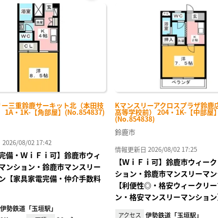
お気
に入
り登
録
リー三重鈴鹿サーキット北（本田技
Kマンスリーアクロスプラザ鈴鹿
1A・1K-【角部屋】(No.854837)
高等学校前） 204・1K-【中部屋
(No.854838)
鈴鹿市
26/08/02 17:42
情報更新日 2026/08/02 17:25
完備・ＷｉＦｉ可】鈴鹿市ウィ
【ＷｉＦｉ可】鈴鹿市ウィーク
マンション・鈴鹿市マンスリー
ション・鈴鹿市マンスリーマン
ン【家具家電完備・仲介手数料
【利便性◎・格安ウィークリー
ン・格安マンスリーマンション
伊勢鉄道「玉垣駅」
伊勢鉄道「玉垣駅」
アクセス