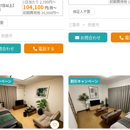
初期費用他 1
1日当たり 2,700円～
7日以上】
104,100
円/月～
満
保証人不要
初期費用他 16,500円～
不要
三重県
鈴鹿市
鈴鹿市
お問合わせ
電
問合わせ
電話する
ンペーン
割引キャンペーン