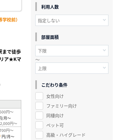
利用人数
等学校前）
部屋面積
田駅まで徒歩
リア★Kマ
～
こだわり条件
²
女性向け
ファミリー向け
500円～
同棲向け
円/月～
2,000円～
ペット可
700円～
高級・ハイグレード
0
円/月～