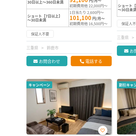
円/月～
30日以上～360日未満
初期費用他 22,000円～
ショート【
～30日未
1日当たり 2,600円～
ショート【7日以上】
101,100
円/月～
～30日未満
初期費用他 16,500円～
保証人
保証人不要
三重県
三重県
鈴鹿市
お
お問合わせ
電話する
キャンペーン
割引キャ