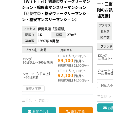
【ＷｉＦｉ可】鈴鹿市ウィークリーマン
ー・三重
ション・鈴鹿市マンスリーマンション
階のお部
【利便性◎・格安ウィークリーマンショ
場完備】
ン・格安マンスリーマンション】
アクセス
伊勢鉄道「玉垣駅」
アクセス
間取り
1K
27m²
間取り
面積
築年数
1997年 8月 築
築年数
プラン名
プラン名・期間
月額目安
ロング
1日当たり 2,200円～
30日以上～
ロング
89,100
円/月～
30日以上～360日未満
初期費用他 22,000円～
ショート【
1日当たり 2,300円～
～30日未
ショート【7日以上】
92,100
円/月～
～30日未満
初期費用他 16,500円～
保証人
保証人不要
三重県
三重県
鈴鹿市
お
お問合わせ
電話する