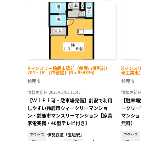
お気
に入
り登
録
Kマンスリー鈴鹿市駅前（鈴鹿市役所前）
Kマンス
204・1R-【中部屋】(No.854836)
研工業東） 
鈴鹿市
鈴鹿市
情報更新日 2026/08/02 11:43
情報更新日 20
【ＷｉＦｉ可・駐車場完備】割安で利用
【駐車場
しやすい鈴鹿市ウィークリーマンショ
ークリー
ン・鈴鹿市マンスリーマンション【家具
マンショ
家電完備・40型テレビ付き】
無料】
伊勢鉄道「玉垣駅」
アクセス
アクセス