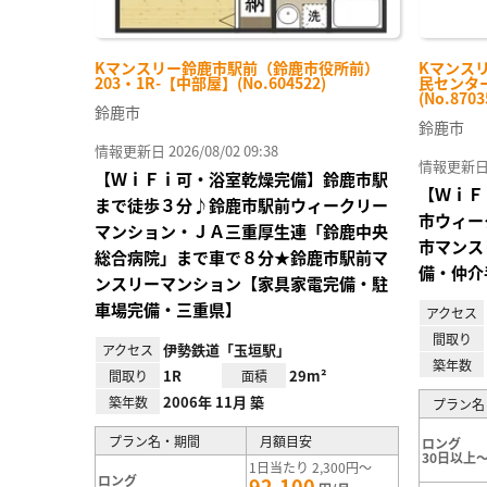
Kマンスリー鈴鹿市駅前（鈴鹿市役所前）
Kマンス
203・1R-【中部屋】(No.604522)
民センター
(No.8703
鈴鹿市
鈴鹿市
情報更新日 2026/08/02 09:38
情報更新日 20
【ＷｉＦｉ可・浴室乾燥完備】鈴鹿市駅
【ＷｉＦ
まで徒歩３分♪鈴鹿市駅前ウィークリー
市ウィー
マンション・ＪＡ三重厚生連「鈴鹿中央
市マンス
総合病院」まで車で８分★鈴鹿市駅前マ
備・仲介
ンスリーマンション【家具家電完備・駐
車場完備・三重県】
アクセス
間取り
伊勢鉄道「玉垣駅」
アクセス
築年数
1R
29m²
間取り
面積
2006年 11月 築
築年数
プラン名
プラン名・期間
月額目安
ロング
30日以上～
1日当たり 2,300円～
ロング
92,100