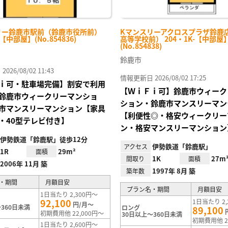
リー鈴鹿市駅前（鈴鹿市役所前）
Kマンスリーアクロスプラザ鈴鹿
-【中部屋】(No.854836)
高等学校前） 204・1K-【中部屋
(No.854838)
鈴鹿市
26/08/02 11:43
情報更新日 2026/08/02 17:25
ｉ可・駐車場完備】割安で利用
【ＷｉＦｉ可】鈴鹿市ウィーク
鈴鹿市ウィークリーマンショ
ション・鈴鹿市マンスリーマン
市マンスリーマンション【家具
【利便性◎・格安ウィークリー
・40型テレビ付き】
ン・格安マンスリーマンション
伊勢鉄道「鈴鹿駅」徒歩12分
伊勢鉄道「鈴鹿駅」
アクセス
1R
29m²
面積
1K
27m
間取り
面積
2006年 11月 築
1997年 8月 築
築年数
・期間
月額目安
プラン名・期間
月額目安
1日当たり 2,300円～
92,100
1日当たり 2,
円/月～
360日未満
ロング
89,100
初期費用他 22,000円～
30日以上～360日未満
初期費用他 2
1日当たり 2,600円～