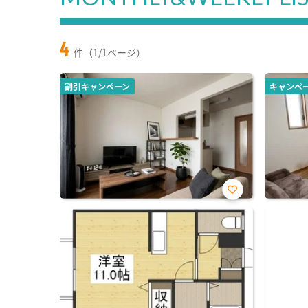
4
件（1/1ページ）
割引キャンペーン
キャンペ
お気
に入
り登
録