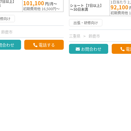
7日以上】
101,100
1日当たり 2,
円/月～
満
ショート【7日以上】
92,100
初期費用他 16,500円～
～30日未満
初期費用他 1
研修向け
出張・研修向け
鈴鹿市
三重県
鈴鹿市
問合わせ
電話する
お問合わせ
電