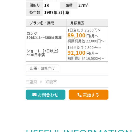
1K
27m²
間取り
面積
1997年 8月 築
築年数
プラン名・期間
月額目安
1日当たり 2,200円～
ロング
89,100
円/月～
30日以上～360日未満
初期費用他 22,000円～
1日当たり 2,300円～
ショート【7日以上】
92,100
円/月～
～30日未満
初期費用他 16,500円～
出張・研修向け
三重県
鈴鹿市
お問合わせ
電話する