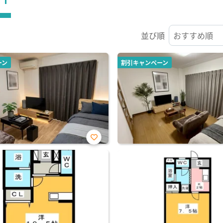
並び順
ーン
割引キャンペーン
お気
に入
り登
録