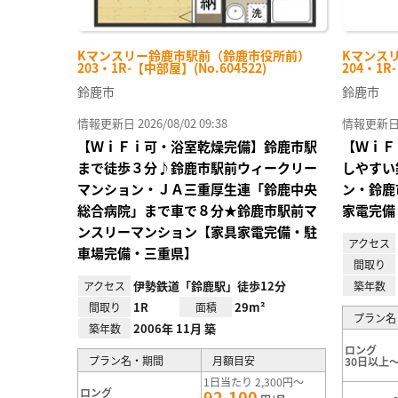
Kマンスリー鈴鹿市駅前（鈴鹿市役所前）
Kマンス
203・1R-【中部屋】(No.604522)
204・1R
鈴鹿市
鈴鹿市
情報更新日 2026/08/02 09:38
情報更新日 20
【ＷｉＦｉ可・浴室乾燥完備】鈴鹿市駅
【ＷｉＦ
まで徒歩３分♪鈴鹿市駅前ウィークリー
しやすい
マンション・ＪＡ三重厚生連「鈴鹿中央
ン・鈴鹿
総合病院」まで車で８分★鈴鹿市駅前マ
家電完備
ンスリーマンション【家具家電完備・駐
アクセス
車場完備・三重県】
間取り
伊勢鉄道「鈴鹿駅」徒歩12分
アクセス
築年数
1R
29m²
間取り
面積
プラン名
2006年 11月 築
築年数
ロング
プラン名・期間
月額目安
30日以上～
1日当たり 2,300円～
ロング
92,100