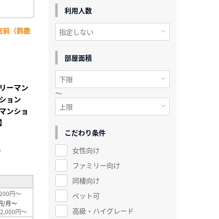
利用人数
店前（鈴鹿
】
部屋面積
リーマン
～
ション
マンショ
】
こだわり条件
女性向け
²
ファミリー向け
同棲向け
200円～
ペット可
円/月～
高級・ハイグレード
2,000円～