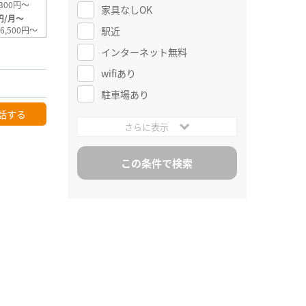
300円～
家具なしOK
円/月～
駅近
6,500円～
インターネット無料
wifiあり
駐車場あり
話する
さらに表示