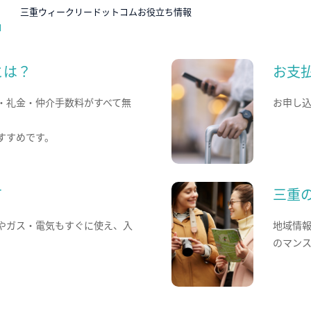
N
三重ウィークリードットコムお役立ち情報
とは？
お支
・礼金・仲介手数料がすべて無
お申し
すすめです。
て
三重
やガス・電気もすぐに使え、入
地域情
のマン