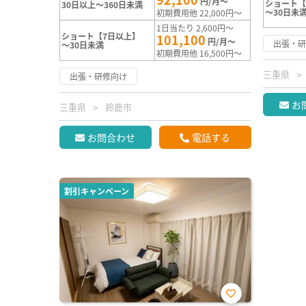
円/月～
ショート【
30日以上～360日未満
～30日未
初期費用他 22,000円～
1日当たり 2,600円～
ショート【7日以上】
101,100
円/月～
出張・
～30日未満
初期費用他 16,500円～
三重県
出張・研修向け
お
三重県
鈴鹿市
お問合わせ
電話する
割引キャンペーン