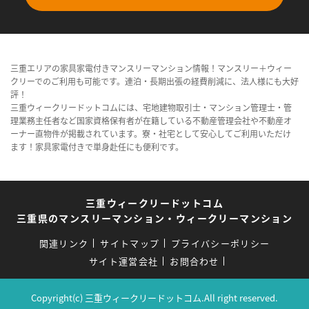
三重エリアの家具家電付きマンスリーマンション情報！マンスリー＋ウィー
クリーでのご利用も可能です。連泊・長期出張の経費削減に、法人様にも大好
評！
三重ウィークリードットコムには、宅地建物取引士・マンション管理士・管
理業務主任者など国家資格保有者が在籍している不動産管理会社や不動産オ
ーナー直物件が掲載されています。寮・社宅として安心してご利用いただけ
ます！家具家電付きで単身赴任にも便利です。
三重ウィークリードットコム
三重県のマンスリーマンション・ウィークリーマンション
関連リンク
サイトマップ
プライバシーポリシー
サイト運営会社
お問合わせ
Copyright(c) 三重ウィークリードットコム.All right reserved.