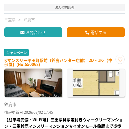
法人契約歓迎
三重県
鈴鹿市
お問合わせ
電話する
キャンペーン
Kマンスリー平田町駅前（鈴鹿ハンター店前） 2D・1K-【中
部屋】(No.550068)
お気
に入
り登
録
鈴鹿市
情報更新日 2026/08/02 17:45
【駐車場完備・Wi-Fi可】三重家具家電付きウィークリーマンショ
ン・三重鈴鹿マンスリーマンション★イオンモール鈴鹿まで徒歩