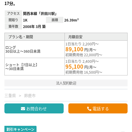
17分。
アクセス
関西本線「井田川駅」
間取り
1K
面積
26.39m²
築年数
2008年 3月 築
プラン名・期間
月額目安
1日当たり 2,200円～
ロング
89,100
円/月～
30日以上～360日未満
初期費用他 22,000円～
1日当たり 2,400円～
ショート【7日以上】
95,100
円/月～
～30日未満
初期費用他 16,500円～
法人契約歓迎
三重県
鈴鹿市
お問合わせ
電話する
割引キャンペーン