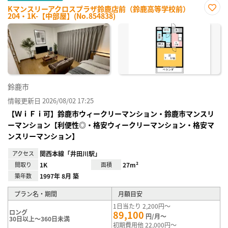
Kマンスリーアクロスプラザ鈴鹿店前（鈴鹿高等学校前）
204・1K-【中部屋】(No.854838)
お気
に入
り登
録
鈴鹿市
情報更新日 2026/08/02 17:25
【ＷｉＦｉ可】鈴鹿市ウィークリーマンション・鈴鹿市マンスリ
ーマンション【利便性◎・格安ウィークリーマンション・格安マ
ンスリーマンション】
アクセス
関西本線「井田川駅」
間取り
1K
面積
27m²
築年数
1997年 8月 築
プラン名・期間
月額目安
1日当たり 2,200円～
ロング
89,100
円/月～
30日以上～360日未満
初期費用他 22,000円～