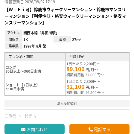
情報更新日 2026/08/02 17:19
【ＷｉＦｉ可】鈴鹿市ウィークリーマンション・鈴鹿市マンスリ
ーマンション【利便性◎・格安ウィークリーマンション・格安マ
ンスリーマンション】
アクセス
関西本線「井田川駅」
間取り
1K
面積
27m²
築年数
1997年 8月 築
プラン名・期間
月額目安
1日当たり 2,200円～
ロング
89,100
円/月～
30日以上～360日未満
初期費用他 22,000円～
1日当たり 2,300円～
ショート【7日以上】
92,100
円/月～
～30日未満
初期費用他 16,500円～
法人契約歓迎
三重県
鈴鹿市
お問合わせ
電話する