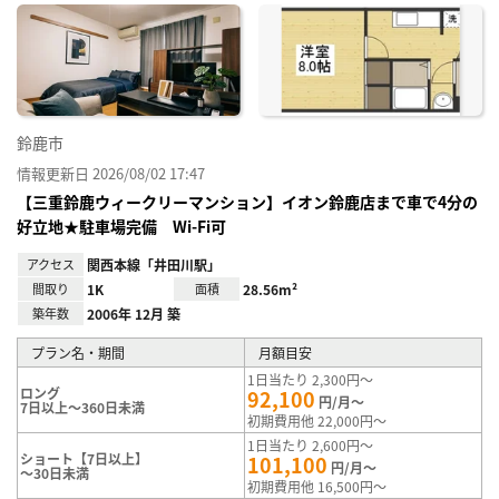
に入
り登
録
鈴鹿市
情報更新日 2026/08/02 17:47
【三重鈴鹿ウィークリーマンション】イオン鈴鹿店まで車で4分の
好立地★駐車場完備 Wi-Fi可
アクセス
関西本線「井田川駅」
間取り
1K
面積
28.56m²
築年数
2006年 12月 築
プラン名・期間
月額目安
1日当たり 2,300円～
ロング
92,100
円/月～
7日以上～360日未満
初期費用他 22,000円～
1日当たり 2,600円～
ショート【7日以上】
101,100
円/月～
～30日未満
初期費用他 16,500円～