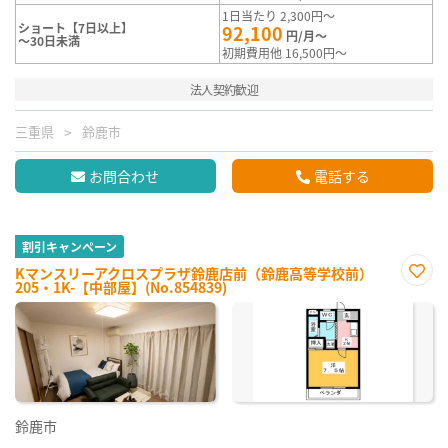
1日当たり 2,300円～
ショート【7日以上】
92,100
円/月～
～30日未満
初期費用他 16,500円～
法人契約歓迎
三重県
鈴鹿市
お問合わせ
電話する
割引キャンペーン
Kマンスリーアクロスプラザ鈴鹿店前（鈴鹿高等学校前）
205・1K-【中部屋】(No.854839)
お気
に入
り登
録
鈴鹿市