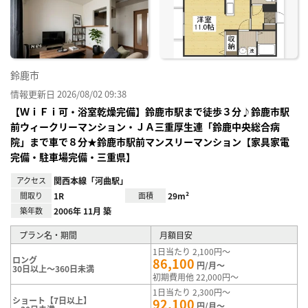
り登
録
鈴鹿市
情報更新日 2026/08/02 09:38
【ＷｉＦｉ可・浴室乾燥完備】鈴鹿市駅まで徒歩３分♪鈴鹿市駅
前ウィークリーマンション・ＪＡ三重厚生連「鈴鹿中央総合病
院」まで車で８分★鈴鹿市駅前マンスリーマンション【家具家電
完備・駐車場完備・三重県】
アクセス
関西本線「河曲駅」
間取り
1R
面積
29m²
築年数
2006年 11月 築
プラン名・期間
月額目安
1日当たり 2,100円～
ロング
86,100
円/月～
30日以上～360日未満
初期費用他 22,000円～
1日当たり 2,300円～
ショート【7日以上】
92,100
円/月～