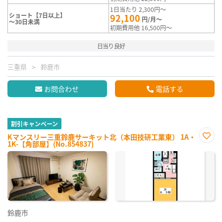
1日当たり 2,300円～
ショート【7日以上】
92,100
円/月～
～30日未満
初期費用他 16,500円～
日当り良好
三重県
鈴鹿市
お問合わせ
電話する
割引キャンペーン
Kマンスリー三重鈴鹿サーキット北（本田技研工業東） 1A・
1K-【角部屋】(No.854837)
お気
に入
り登
録
鈴鹿市