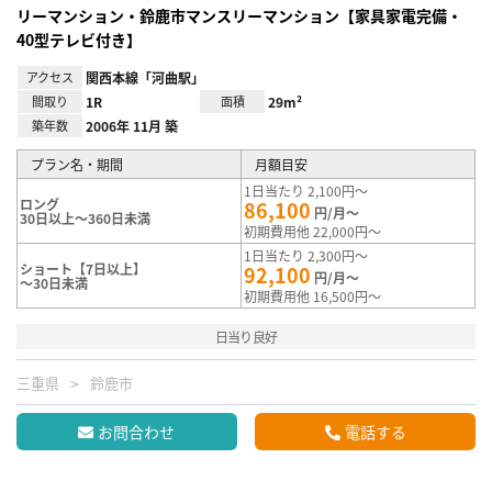
リーマンション・鈴鹿市マンスリーマンション【家具家電完備・
40型テレビ付き】
アクセス
関西本線「河曲駅」
間取り
1R
面積
29m²
築年数
2006年 11月 築
プラン名・期間
月額目安
1日当たり 2,100円～
ロング
86,100
円/月～
30日以上～360日未満
初期費用他 22,000円～
1日当たり 2,300円～
ショート【7日以上】
92,100
円/月～
～30日未満
初期費用他 16,500円～
日当り良好
三重県
鈴鹿市
お問合わせ
電話する