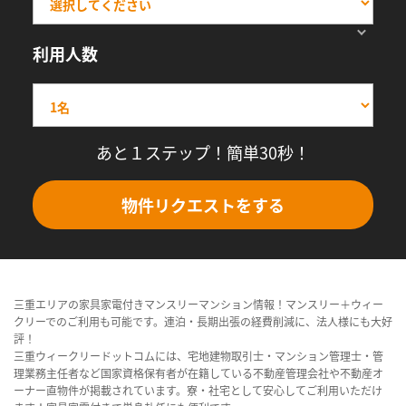
利用人数
あと１ステップ！簡単30秒！
物件リクエストをする
三重エリアの家具家電付きマンスリーマンション情報！マンスリー＋ウィー
クリーでのご利用も可能です。連泊・長期出張の経費削減に、法人様にも大好
評！
三重ウィークリードットコムには、宅地建物取引士・マンション管理士・管
理業務主任者など国家資格保有者が在籍している不動産管理会社や不動産オ
ーナー直物件が掲載されています。寮・社宅として安心してご利用いただけ