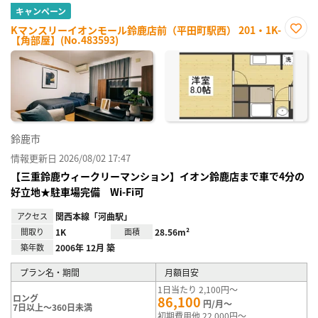
キャンペーン
Kマンスリーイオンモール鈴鹿店前（平田町駅西） 201・1K-
【角部屋】(No.483593)
お気
に入
り登
録
鈴鹿市
情報更新日 2026/08/02 17:47
【三重鈴鹿ウィークリーマンション】イオン鈴鹿店まで車で4分の
好立地★駐車場完備 Wi-Fi可
アクセス
関西本線「河曲駅」
間取り
1K
面積
28.56m²
築年数
2006年 12月 築
プラン名・期間
月額目安
1日当たり 2,100円～
ロング
86,100
円/月～
7日以上～360日未満
初期費用他 22,000円～