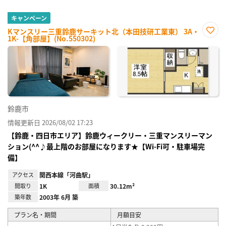
キャンペーン
Kマンスリー三重鈴鹿サーキット北（本田技研工業東） 3A・
1K-【角部屋】(No.550302)
お気
に入
り登
録
鈴鹿市
情報更新日 2026/08/02 17:23
【鈴鹿・四日市エリア】鈴鹿ウィークリー・三重マンスリーマン
ション(^^♪最上階のお部屋になります★【Wi-Fi可・駐車場完
備】
アクセス
関西本線「河曲駅」
間取り
1K
面積
30.12m²
築年数
2003年 6月 築
プラン名・期間
月額目安