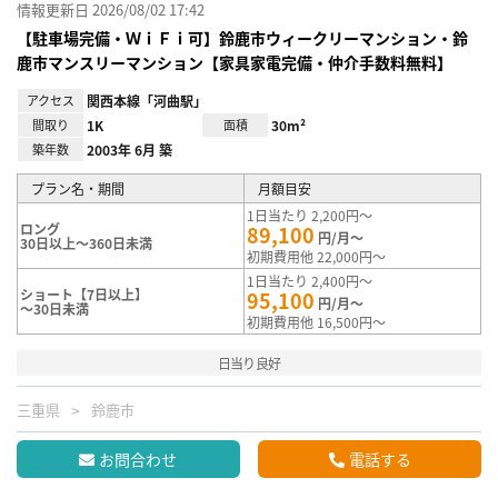
情報更新日 2026/08/02 17:42
【駐車場完備・ＷｉＦｉ可】鈴鹿市ウィークリーマンション・鈴
鹿市マンスリーマンション【家具家電完備・仲介手数料無料】
アクセス
関西本線「河曲駅」
間取り
1K
面積
30m²
築年数
2003年 6月 築
プラン名・期間
月額目安
1日当たり 2,200円～
ロング
89,100
円/月～
30日以上～360日未満
初期費用他 22,000円～
1日当たり 2,400円～
ショート【7日以上】
95,100
円/月～
～30日未満
初期費用他 16,500円～
日当り良好
三重県
鈴鹿市
お問合わせ
電話する