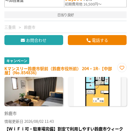
～30日未満
初期費用他 16,500円～
日当り良好
三重県
鈴鹿市
お問合わせ
電話する
キャンペーン
Kマンスリー鈴鹿市駅前（鈴鹿市役所前） 204・1R-【中部
屋】(No.854836)
お気
に入
り登
録
鈴鹿市
情報更新日 2026/08/02 11:43
【ＷｉＦｉ可・駐車場完備】割安で利用しやすい鈴鹿市ウィーク