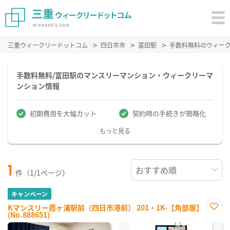
三重ウィークリードットコム
四日市市
富田駅
手数料無料のウィー
手数料無料/富田駅のマンスリーマンション・ウィークリーマ
ンション情報
初期費用を大幅カット
契約時の手続きが簡略化
もっと見る
1
件（1/1ページ）
キャンペーン
Kマンスリー霞ヶ浦駅前（四日市港前） 201・1K-【角部屋】
(No.888651)
お気
に入