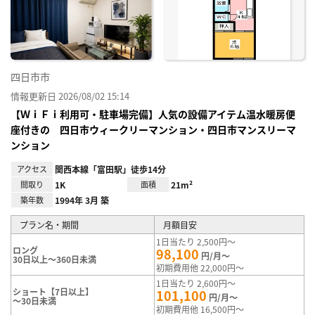
り登
録
四日市市
情報更新日 2026/08/02 15:14
【ＷｉＦｉ利用可・駐車場完備】人気の設備アイテム温水暖房便
座付きの 四日市ウィークリーマンション・四日市マンスリーマ
ンション
アクセス
関西本線「富田駅」徒歩14分
間取り
1K
面積
21m²
築年数
1994年 3月 築
プラン名・期間
月額目安
1日当たり 2,500円～
ロング
98,100
円/月～
30日以上～360日未満
初期費用他 22,000円～
1日当たり 2,600円～
ショート【7日以上】
101,100
円/月～
～30日未満
初期費用他 16,500円～