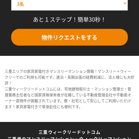
あと１ステップ！簡単30秒！
物件リクエストをする
三重エリアの家具家電付きマンスリーマンション情報！マンスリー＋ウィー
クリーでのご利用も可能です。連泊・長期出張の経費削減に、法人様にも大好
評！
三重ウィークリードットコムには、宅地建物取引士・マンション管理士・管
理業務主任者など国家資格保有者が在籍している不動産管理会社や不動産オ
ーナー直物件が掲載されています。寮・社宅として安心してご利用いただけ
ます！家具家電付きで単身赴任にも便利です。
三重ウィークリードットコム
三重県のマンスリーマンション・ウィークリーマンション