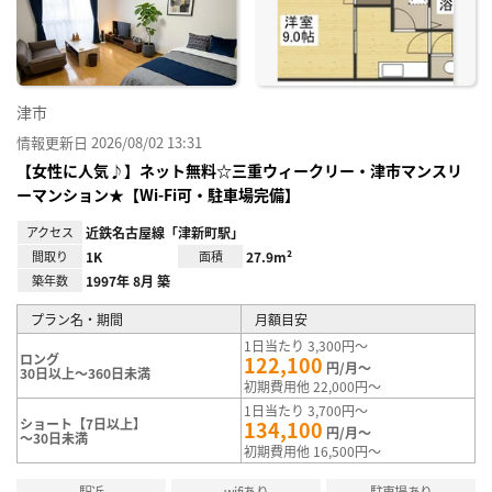
り登
録
津市
情報更新日 2026/08/02 13:31
【女性に人気♪】ネット無料☆三重ウィークリー・津市マンスリ
ーマンション★【Wi-Fi可・駐車場完備】
アクセス
近鉄名古屋線「津新町駅」
間取り
1K
面積
27.9m²
築年数
1997年 8月 築
プラン名・期間
月額目安
1日当たり 3,300円～
ロング
122,100
円/月～
30日以上～360日未満
初期費用他 22,000円～
1日当たり 3,700円～
ショート【7日以上】
134,100
円/月～
～30日未満
初期費用他 16,500円～
駅近
wifiあり
駐車場あり