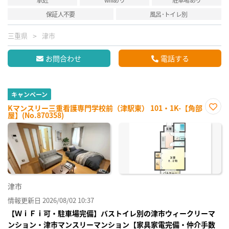
保証人不要
風呂･トイレ別
三重県
津市
お問合わせ
電話する
キャンペーン
Kマンスリー三重看護専門学校前（津駅東） 101・1K-【角部
屋】(No.870358)
お気
に入
り登
録
津市
情報更新日 2026/08/02 10:37
【ＷｉＦｉ可・駐車場完備】バストイレ別の津市ウィークリーマ
ンション・津市マンスリーマンション【家具家電完備・仲介手数