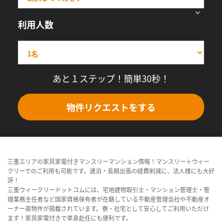
利用人数
あと１ステップ！簡単30秒！
物件リクエストをする
三重エリアの家具家電付きマンスリーマンション情報！マンスリー＋ウィー
クリーでのご利用も可能です。連泊・長期出張の経費削減に、法人様にも大好
評！
三重ウィークリードットコムには、宅地建物取引士・マンション管理士・管
理業務主任者など国家資格保有者が在籍している不動産管理会社や不動産オ
ーナー直物件が掲載されています。寮・社宅として安心してご利用いただけ
ます！家具家電付きで単身赴任にも便利です。