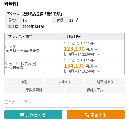
料無料】
アクセス
近鉄名古屋線「南が丘駅」
間取り
1K
面積
29m²
築年数
2006年 3月 築
プラン名・期間
月額目安
1日当たり 3,500円～
ロング
128,100
円/月～
30日以上～360日未満
初期費用他 22,000円～
1日当たり 3,700円～
ショート【7日以上】
134,100
円/月～
～30日未満
初期費用他 16,500円～
駅近
wifiあり
駐車場あり
手数料無料
保証人不要
三重県
津市
お問合わせ
電話する