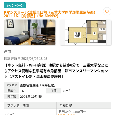
キャンペーン
KマンスリーJR津駅東口前（三重大学医学部附属病院西）
201・1K-【角部屋】(No.604492)
お気
に入
り登
録
津市
情報更新日 2026/08/02 18:03
【ネット無料・Wi-Fi完備】津駅から徒歩8分で 三重大学などに
もアクセス便利な駐車場有の角部屋 津市マンスリーマンション
♪【バストイレ別・温水暖房便座付】
アクセス
近鉄名古屋線「南が丘駅」
間取り
1K
面積
30m²
築年数
2004年 10月 築
プラン名・期間
月額目安
1日当たり 3,400円～
ロング