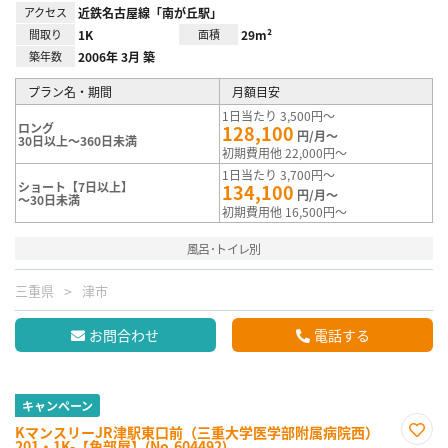
アクセス
近鉄名古屋線「南が丘駅」
間取り
1K
面積
29m²
築年数
2006年 3月 築
プラン名・期間
月額目安
1日当たり 3,500円～
ロング
128,100
円/月～
30日以上～360日未満
初期費用他 22,000円～
1日当たり 3,700円～
ショート【7日以上】
134,100
円/月～
～30日未満
初期費用他 16,500円～
風呂･トイレ別
三重県
津市
お問合わせ
電話する
キャンペーン
KマンスリーJR津駅東口前（三重大学医学部附属病院西）
201・1K-【角部屋】(No.604492)