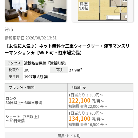
り登
録
津市
情報更新日 2026/08/02 13:31
【女性に人気♪】ネット無料☆三重ウィークリー・津市マンスリ
ーマンション★【Wi-Fi可・駐車場完備】
アクセス
近鉄名古屋線「津新町駅」
間取り
1K
面積
27.9m²
築年数
1997年 8月 築
プラン名・期間
月額目安
1日当たり 3,300円～
ロング
122,100
円/月～
30日以上～360日未満
初期費用他 22,000円～
1日当たり 3,700円～
ショート【7日以上】
134,100
円/月～
～30日未満
初期費用他 16,500円～
風呂･トイレ別