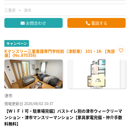
三重県
津市
お問合わせ
電話する
キャンペーン
Kマンスリー三重看護専門学校前（津駅東） 101・1K-【角部
屋】(No.870358)
お気
に入
り登
録
津市
情報更新日 2026/08/02 10:37
【ＷｉＦｉ可・駐車場完備】バストイレ別の津市ウィークリーマ
ンション・津市マンスリーマンション【家具家電完備・仲介手数
料無料】