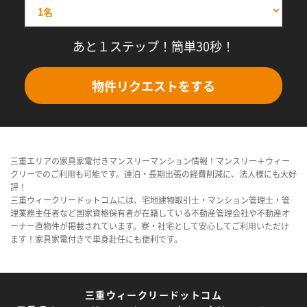
あと１ステップ！簡単30秒！
物件リクエストをする
三重エリアの家具家電付きマンスリーマンション情報！マンスリー＋ウィー
クリーでのご利用も可能です。連泊・長期出張の経費削減に、法人様にも大好
評！
三重ウィークリードットコムには、宅地建物取引士・マンション管理士・管
理業務主任者など国家資格保有者が在籍している不動産管理会社や不動産オ
ーナー直物件が掲載されています。寮・社宅として安心してご利用いただけ
ます！家具家電付きで単身赴任にも便利です。
三重ウィークリードットコム