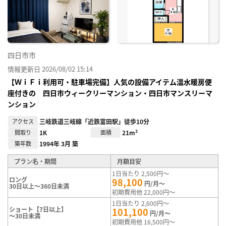
り登
録
四日市市
情報更新日 2026/08/02 15:14
【ＷｉＦｉ利用可・駐車場完備】人気の設備アイテム温水暖房便
座付きの 四日市ウィークリーマンション・四日市マンスリーマ
ンション
アクセス
三岐鉄道三岐線「近鉄富田駅」徒歩10分
間取り
1K
面積
21m²
築年数
1994年 3月 築
プラン名・期間
月額目安
1日当たり 2,500円～
ロング
98,100
円/月～
30日以上～360日未満
初期費用他 22,000円～
1日当たり 2,600円～
ショート【7日以上】
101,100
円/月～
～30日未満
初期費用他 16,500円～