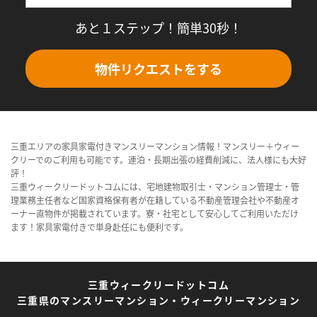
あと１ステップ！簡単30秒！
物件リクエストをする
三重エリアの家具家電付きマンスリーマンション情報！マンスリー＋ウィー
クリーでのご利用も可能です。連泊・長期出張の経費削減に、法人様にも大好
評！
三重ウィークリードットコムには、宅地建物取引士・マンション管理士・管
理業務主任者など国家資格保有者が在籍している不動産管理会社や不動産オ
ーナー直物件が掲載されています。寮・社宅として安心してご利用いただけ
ます！家具家電付きで単身赴任にも便利です。
三重ウィークリードットコム
三重県のマンスリーマンション・ウィークリーマンション