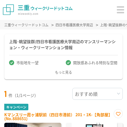
三重ウィークリードットコム
四日市看護医療大学周辺
上階･眺望抜群の
上階･眺望抜群/四日市看護医療大学周辺のマンスリーマンシ
ョン・ウィークリーマンション情報
市街地を一望
開放感あふれる特別な空間
もっと見る
1
件（1/1ページ）
キャンペーン
Kマンスリー霞ヶ浦駅前（四日市港前） 201・1K-【角部屋】
(No.888651)
お気
に入