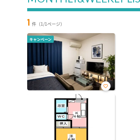
1
件（1/1ページ）
キャンペーン
お気
に入
り登
録