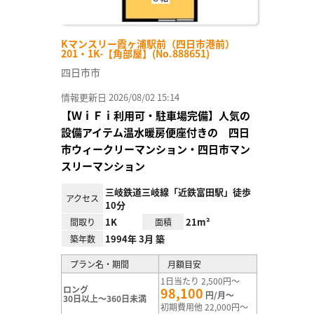
Kマンスリー霞ヶ浦駅前（四日市港前）
201・1K-【角部屋】(No.888651)
四日市市
情報更新日 2026/08/02 15:14
【ＷｉＦｉ利用可・駐車場完備】人気の
設備アイテム温水暖房便座付きの 四日
市ウィークリーマンション・四日市マン
スリーマンション
三岐鉄道三岐線「近鉄富田駅」徒歩
アクセス
10分
1K
21m²
間取り
面積
1994年 3月 築
築年数
プラン名・期間
月額目安
1日当たり 2,500円～
ロング
98,100
円/月～
30日以上～360日未満
初期費用他 22,000円～