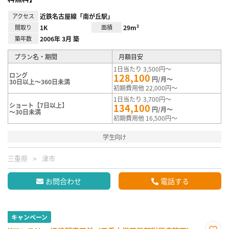
アクセス
近鉄名古屋線「南が丘駅」
間取り
1K
面積
29m²
築年数
2006年 3月 築
プラン名・期間
月額目安
1日当たり 3,500円～
ロング
128,100
円/月～
30日以上～360日未満
初期費用他 22,000円～
1日当たり 3,700円～
ショート【7日以上】
134,100
円/月～
～30日未満
初期費用他 16,500円～
学生向け
三重県
津市
お問合わせ
電話する
キャンペーン