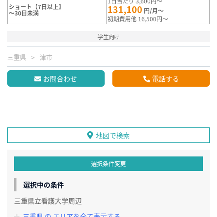
1日当たり 3,600円～
ショート【7日以上】
131,100
円/月～
～30日未満
初期費用他 16,500円～
学生向け
三重県
津市
お問合わせ
電話する
地図で検索
選択条件変更
選択中の条件
三重県立看護大学周辺
三重県 の エリアを全て表示する