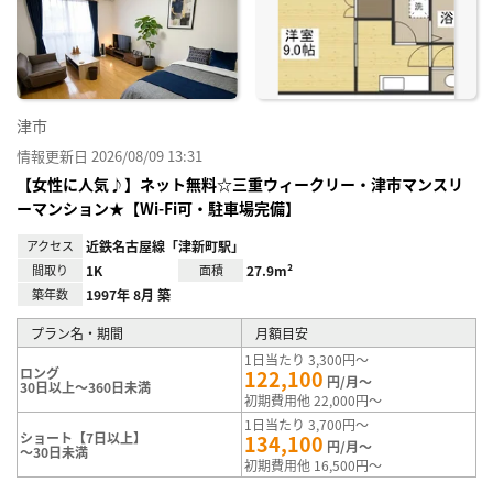
に入
り登
録
津市
情報更新日 2026/08/09 13:31
【女性に人気♪】ネット無料☆三重ウィークリー・津市マンスリ
ーマンション★【Wi-Fi可・駐車場完備】
アクセス
近鉄名古屋線「津新町駅」
間取り
1K
面積
27.9m²
築年数
1997年 8月 築
プラン名・期間
月額目安
1日当たり 3,300円～
ロング
122,100
円/月～
30日以上～360日未満
初期費用他 22,000円～
1日当たり 3,700円～
ショート【7日以上】
134,100
円/月～
～30日未満
初期費用他 16,500円～