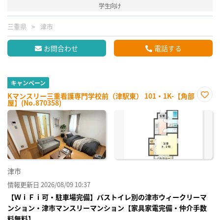
学生向け
三重県
津市
お問合わせ
電話する
キャンペーン
Kマンスリー三重看護専門学校前（津駅東） 101・1K-【角部
屋】(No.870358)
お気
に入
り登
録
津市
情報更新日 2026/08/09 10:37
【ＷｉＦｉ可・駐車場完備】バストイレ別の津市ウィークリーマ
ンション・津市マンスリーマンション【家具家電完備・仲介手数
料無料】