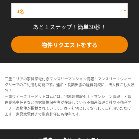
あと１ステップ！簡単30秒！
物件リクエストをする
三重エリアの家具家電付きマンスリーマンション情報！マンスリー＋ウィー
クリーでのご利用も可能です。連泊・長期出張の経費削減に、法人様にも大好
評！
三重ウィークリードットコムには、宅地建物取引士・マンション管理士・管
理業務主任者など国家資格保有者が在籍している不動産管理会社や不動産オ
ーナー直物件が掲載されています。寮・社宅として安心してご利用いただけ
ます！家具家電付きで単身赴任にも便利です。