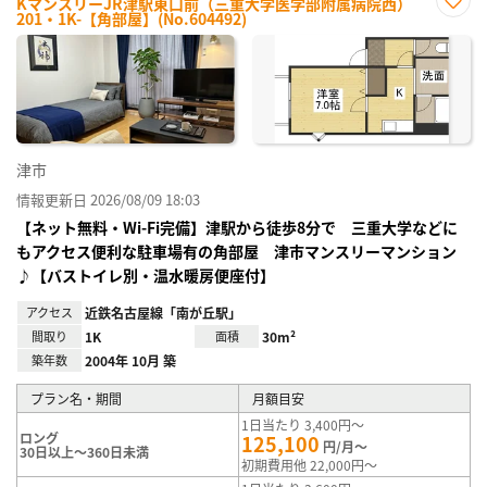
KマンスリーJR津駅東口前（三重大学医学部附属病院西）
201・1K-【角部屋】(No.604492)
お気
に入
り登
録
津市
情報更新日 2026/08/09 18:03
【ネット無料・Wi-Fi完備】津駅から徒歩8分で 三重大学などに
もアクセス便利な駐車場有の角部屋 津市マンスリーマンション
♪【バストイレ別・温水暖房便座付】
アクセス
近鉄名古屋線「南が丘駅」
間取り
1K
面積
30m²
築年数
2004年 10月 築
プラン名・期間
月額目安
1日当たり 3,400円～
ロング
125,100
円/月～
30日以上～360日未満
初期費用他 22,000円～