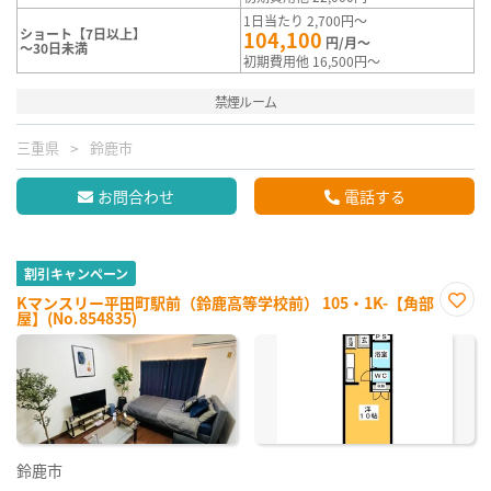
1日当たり 2,700円～
ショート【7日以上】
104,100
円/月～
～30日未満
初期費用他 16,500円～
禁煙ルーム
三重県
鈴鹿市
お問合わせ
電話する
割引キャンペーン
Kマンスリー平田町駅前（鈴鹿高等学校前） 105・1K-【角部
屋】(No.854835)
お気
に入
り登
録
鈴鹿市