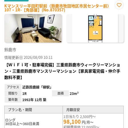
Kマンスリー平田町駅前（鈴鹿市牧田地区市民センター前）
107・1R-【角部屋】(No.870357)
お気
に入
り登
録
鈴鹿市
情報更新日 2026/08/09 10:11
【ＷｉＦｉ可・駐車場完備】三重県鈴鹿市ウィークリーマンショ
ン・三重県鈴鹿市マンスリーマンション【家具家電完備・仲介手
数料不要】
アクセス
近鉄鈴鹿線「柳駅」
間取り
1R
面積
23m²
築年数
1992年 12月 築
プラン名・期間
月額目安
1日当たり 2,500円～
ロング
98,100
円/月～
30日以上～360日未満
初期費用他 22,000円～