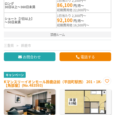
1日当たり 2,100円～
ロング
86,100
円/月～
30日以上～360日未満
初期費用他 22,000円～
1日当たり 2,300円～
ショート【7日以上】
92,100
円/月～
～30日未満
初期費用他 16,500円～
禁煙ルーム
三重県
鈴鹿市
お問合わせ
電話する
キャンペーン
Kマンスリーイオンモール鈴鹿店前（平田町駅西） 201・1K-
【角部屋】(No.483593)
お気
に入
り登
録