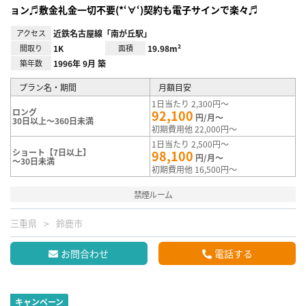
ョン♬敷金礼金一切不要(*‘∀‘)契約も電子サインで楽々♬
アクセス
近鉄名古屋線「南が丘駅」
間取り
1K
面積
19.98m²
築年数
1996年 9月 築
プラン名・期間
月額目安
1日当たり 2,300円～
ロング
92,100
円/月～
30日以上～360日未満
初期費用他 22,000円～
1日当たり 2,500円～
ショート【7日以上】
98,100
円/月～
～30日未満
初期費用他 16,500円～
禁煙ルーム
三重県
鈴鹿市
お問合わせ
電話する
キャンペーン