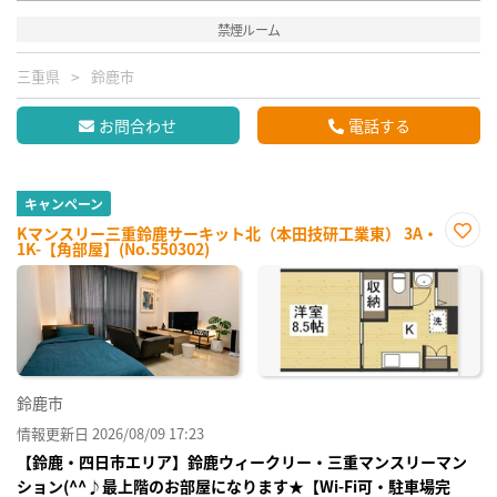
禁煙ルーム
三重県
鈴鹿市
お問合わせ
電話する
キャンペーン
Kマンスリー三重鈴鹿サーキット北（本田技研工業東） 3A・
1K-【角部屋】(No.550302)
お気
に入
り登
録
鈴鹿市
情報更新日 2026/08/09 17:23
【鈴鹿・四日市エリア】鈴鹿ウィークリー・三重マンスリーマン
ション(^^♪最上階のお部屋になります★【Wi-Fi可・駐車場完