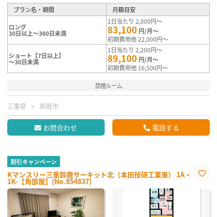
プラン名・期間
月額目安
1日当たり 2,000円～
ロング
83,100
円/月～
30日以上～360日未満
初期費用他 22,000円～
1日当たり 2,200円～
ショート【7日以上】
89,100
円/月～
～30日未満
初期費用他 16,500円～
禁煙ルーム
三重県
鈴鹿市
お問合わせ
電話する
割引キャンペーン
Kマンスリー三重鈴鹿サーキット北（本田技研工業東） 1A・
1K-【角部屋】(No.854837)
お気
に入
り登
録