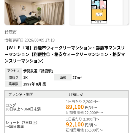
り登
録
鈴鹿市
情報更新日 2026/08/09 17:19
【ＷｉＦｉ可】鈴鹿市ウィークリーマンション・鈴鹿市マンスリ
ーマンション【利便性◎・格安ウィークリーマンション・格安マ
ンスリーマンション】
アクセス
伊勢鉄道「鈴鹿駅」
間取り
1K
面積
27m²
築年数
1997年 8月 築
プラン名・期間
月額目安
1日当たり 2,200円～
ロング
89,100
円/月～
30日以上～360日未満
初期費用他 22,000円～
1日当たり 2,300円～
ショート【7日以上】
92,100
円/月～
～30日未満
初期費用他 16,500円～