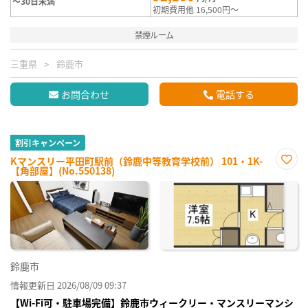
～30日未満
初期費用他 16,500円～
禁煙ルーム
三重県
鈴鹿市
お問合わせ
電話する
割引キャンペーン
Kマンスリー平田町駅前（鈴鹿中等教育学校前） 101・1K-
【角部屋】(No.550138)
お気
に入
り登
録
鈴鹿市
情報更新日 2026/08/09 09:37
【Wi-Fi可・駐車場完備】鈴鹿市ウィークリー・マンスリーマンシ