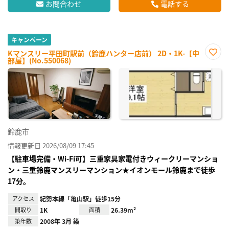
お問合わせ
電話する
キャンペーン
Kマンスリー平田町駅前（鈴鹿ハンター店前） 2D・1K-【中
部屋】(No.550068)
お気
に入
り登
録
鈴鹿市
情報更新日 2026/08/09 17:45
【駐車場完備・Wi-Fi可】三重家具家電付きウィークリーマンショ
ン・三重鈴鹿マンスリーマンション★イオンモール鈴鹿まで徒歩
17分。
アクセス
紀勢本線「亀山駅」徒歩15分
間取り
1K
面積
26.39m²
築年数
2008年 3月 築