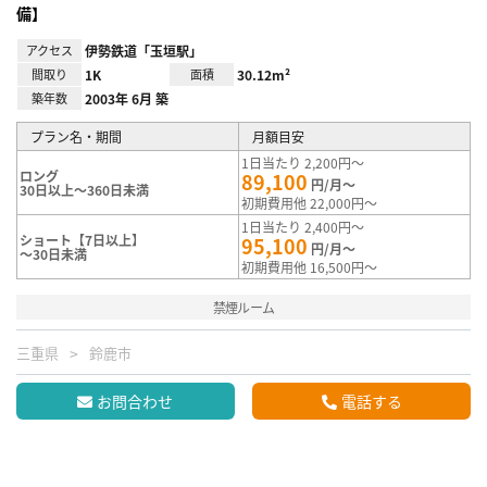
備】
アクセス
伊勢鉄道「玉垣駅」
間取り
1K
面積
30.12m²
築年数
2003年 6月 築
プラン名・期間
月額目安
1日当たり 2,200円～
ロング
89,100
円/月～
30日以上～360日未満
初期費用他 22,000円～
1日当たり 2,400円～
ショート【7日以上】
95,100
円/月～
～30日未満
初期費用他 16,500円～
禁煙ルーム
三重県
鈴鹿市
お問合わせ
電話する