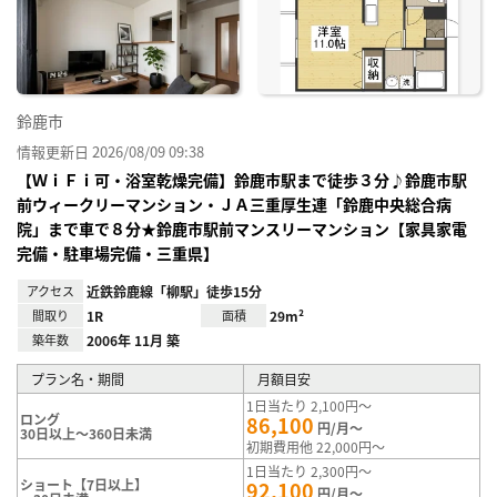
り登
録
鈴鹿市
情報更新日 2026/08/09 09:38
【ＷｉＦｉ可・浴室乾燥完備】鈴鹿市駅まで徒歩３分♪鈴鹿市駅
前ウィークリーマンション・ＪＡ三重厚生連「鈴鹿中央総合病
院」まで車で８分★鈴鹿市駅前マンスリーマンション【家具家電
完備・駐車場完備・三重県】
アクセス
近鉄鈴鹿線「柳駅」徒歩15分
間取り
1R
面積
29m²
築年数
2006年 11月 築
プラン名・期間
月額目安
1日当たり 2,100円～
ロング
86,100
円/月～
30日以上～360日未満
初期費用他 22,000円～
1日当たり 2,300円～
ショート【7日以上】
92,100
円/月～