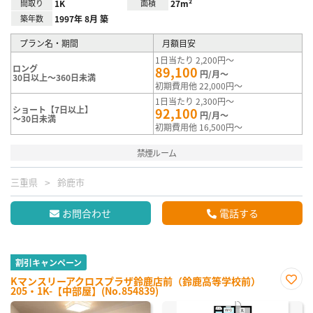
間取り
1K
面積
27m²
築年数
1997年 8月 築
プラン名・期間
月額目安
1日当たり 2,200円～
ロング
89,100
円/月～
30日以上～360日未満
初期費用他 22,000円～
1日当たり 2,300円～
ショート【7日以上】
92,100
円/月～
～30日未満
初期費用他 16,500円～
禁煙ルーム
三重県
鈴鹿市
お問合わせ
電話する
割引キャンペーン
Kマンスリーアクロスプラザ鈴鹿店前（鈴鹿高等学校前）
205・1K-【中部屋】(No.854839)
お気
に入