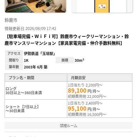
鈴鹿市
情報更新日 2026/08/09 17:42
【駐車場完備・ＷｉＦｉ可】鈴鹿市ウィークリーマンション・鈴
鹿市マンスリーマンション【家具家電完備・仲介手数料無料】
アクセス
伊勢鉄道「玉垣駅」
間取り
1K
面積
30m²
築年数
2003年 6月 築
プラン名・期間
月額目安
1日当たり 2,200円～
ロング
89,100
円/月～
30日以上～360日未満
初期費用他 22,000円～
1日当たり 2,400円～
ショート【7日以上】
95,100
円/月～
～30日未満
初期費用他 16,500円～
禁煙ルーム