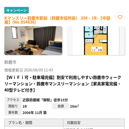
キャンペーン
Kマンスリー鈴鹿市駅前（鈴鹿市役所前） 204・1R-【中部
屋】(No.854836)
お気
に入
り登
録
鈴鹿市
情報更新日 2026/08/09 11:43
【ＷｉＦｉ可・駐車場完備】割安で利用しやすい鈴鹿市ウィーク
リーマンション・鈴鹿市マンスリーマンション【家具家電完備・
40型テレビ付き】
アクセス
近鉄鈴鹿線「柳駅」徒歩15分
間取り
1R
面積
29m²
築年数
2006年 11月 築
プラン名・期間
月額目安