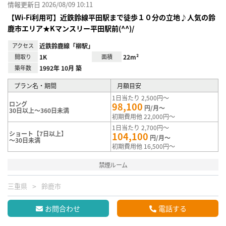
情報更新日 2026/08/09 10:11
【Wi-Fi利用可】近鉄鈴線平田駅まで徒歩１０分の立地♪人気の鈴
鹿市エリア★Kマンスリー平田駅前(^^)/
アクセス
近鉄鈴鹿線「柳駅」
間取り
1K
面積
22m²
築年数
1992年 10月 築
プラン名・期間
月額目安
1日当たり 2,500円～
ロング
98,100
円/月～
30日以上～360日未満
初期費用他 22,000円～
1日当たり 2,700円～
ショート【7日以上】
104,100
円/月～
～30日未満
初期費用他 16,500円～
禁煙ルーム
三重県
鈴鹿市
お問合わせ
電話する