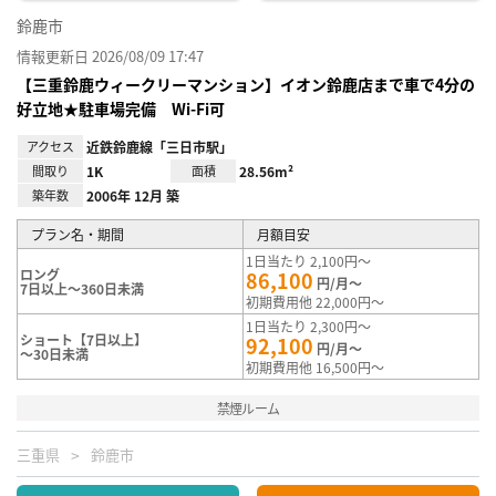
鈴鹿市
情報更新日 2026/08/09 17:47
【三重鈴鹿ウィークリーマンション】イオン鈴鹿店まで車で4分の
好立地★駐車場完備 Wi-Fi可
アクセス
近鉄鈴鹿線「三日市駅」
間取り
1K
面積
28.56m²
築年数
2006年 12月 築
プラン名・期間
月額目安
1日当たり 2,100円～
ロング
86,100
円/月～
7日以上～360日未満
初期費用他 22,000円～
1日当たり 2,300円～
ショート【7日以上】
92,100
円/月～
～30日未満
初期費用他 16,500円～
禁煙ルーム
三重県
鈴鹿市