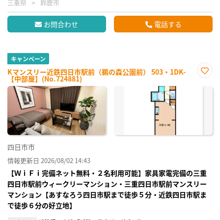
三重県
鈴鹿市
お問合わせ
電話する
キャンペーン
Kマンスリー近鉄四日市駅前（鵜の森公園前） 503・1DK-
【中部屋】(No.724881)
お気
に入
り登
録
四日市市
情報更新日 2026/08/02 14:43
【ＷｉＦｉ完備ネット無料・２名利用可能】家具家電完備の三重
四日市駅前ウィークリーマンション・三重四日市駅前マンスリー
マンション【あすなろう四日市駅まで徒歩５分・近鉄四日市駅ま
で徒歩６分の好立地】