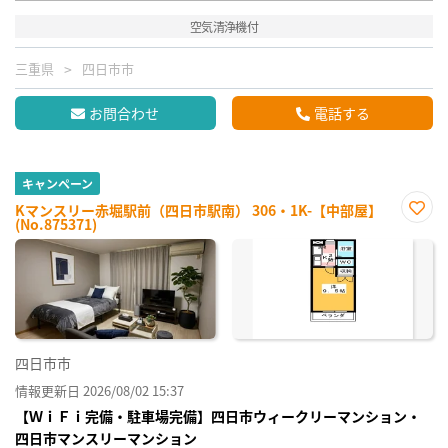
空気清浄機付
三重県
四日市市
お問合わせ
電話する
キャンペーン
Kマンスリー赤堀駅前（四日市駅南） 306・1K-【中部屋】
(No.875371)
お気
に入
り登
録
四日市市
情報更新日 2026/08/02 15:37
【ＷｉＦｉ完備・駐車場完備】四日市ウィークリーマンション・
四日市マンスリーマンション