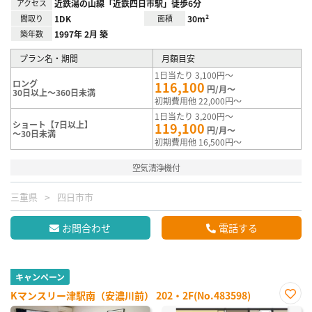
アクセス
近鉄湯の山線「近鉄四日市駅」徒歩6分
間取り
1DK
面積
30m²
築年数
1997年 2月 築
プラン名・期間
月額目安
1日当たり 3,100円～
ロング
116,100
円/月～
30日以上～360日未満
初期費用他 22,000円～
1日当たり 3,200円～
ショート【7日以上】
119,100
円/月～
～30日未満
初期費用他 16,500円～
空気清浄機付
三重県
四日市市
お問合わせ
電話する
キャンペーン
Kマンスリー津駅南（安濃川前） 202・2F(No.483598)
お気