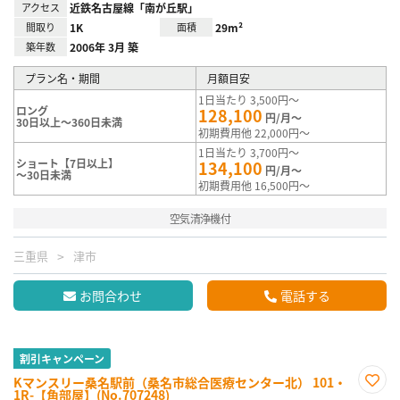
アクセス
近鉄名古屋線「南が丘駅」
間取り
1K
面積
29m²
築年数
2006年 3月 築
プラン名・期間
月額目安
1日当たり 3,500円～
ロング
128,100
円/月～
30日以上～360日未満
初期費用他 22,000円～
1日当たり 3,700円～
ショート【7日以上】
134,100
円/月～
～30日未満
初期費用他 16,500円～
空気清浄機付
三重県
津市
お問合わせ
電話する
割引キャンペーン
Kマンスリー桑名駅前（桑名市総合医療センター北） 101・
1R-【角部屋】(No.707248)