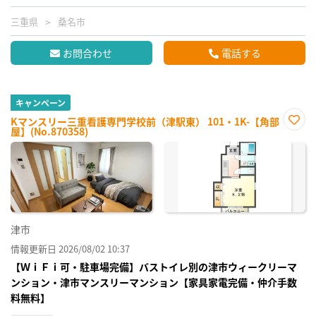
三重県
桑名市
お問合わせ
電話する
キャンペーン
Kマンスリー三重看護専門学校前（津駅東） 101・1K-【角部
屋】(No.870358)
お気
に入
り登
録
津市
情報更新日 2026/08/02 10:37
【ＷｉＦｉ可・駐車場完備】バストイレ別の津市ウィークリーマ
ンション・津市マンスリーマンション【家具家電完備・仲介手数
料無料】