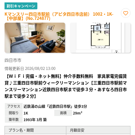
割引キャンペーン
Kマンスリー四日市駅前（アピタ四日市店前） 1002・1K-
【中部屋】(No.724877)
お気
に入
り登
録
四日市市
情報更新日 2026/08/02 13:00
【ＷｉＦｉ完備・ネット無料】仲介手数料無料 家具家電完備賃
貸♪三重四日市駅前ウィークリーマンション【三重四日市駅前マ
ンスリーマンション近鉄四日市駅まで徒歩３分・あすなろ四日市
駅まで徒歩２分】
アクセス
近鉄湯の山線「近鉄四日市駅」徒歩3分
間取り
1K
面積
29m²
築年数
1993年 3月 築
プラン名・期間
月額目安