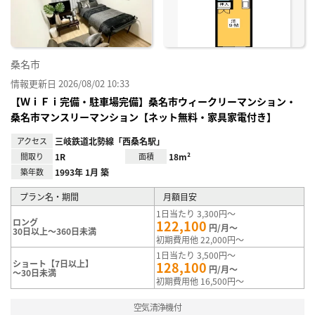
録
桑名市
情報更新日 2026/08/02 10:33
【ＷｉＦｉ完備・駐車場完備】桑名市ウィークリーマンション・
桑名市マンスリーマンション【ネット無料・家具家電付き】
アクセス
三岐鉄道北勢線「西桑名駅」
間取り
1R
面積
18m²
築年数
1993年 1月 築
プラン名・期間
月額目安
1日当たり 3,300円～
ロング
122,100
円/月～
30日以上～360日未満
初期費用他 22,000円～
1日当たり 3,500円～
ショート【7日以上】
128,100
円/月～
～30日未満
初期費用他 16,500円～
空気清浄機付