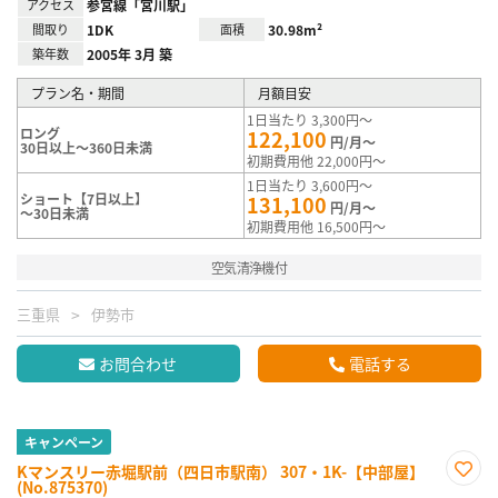
アクセス
参宮線「宮川駅」
間取り
1DK
面積
30.98m²
築年数
2005年 3月 築
プラン名・期間
月額目安
1日当たり 3,300円～
ロング
122,100
円/月～
30日以上～360日未満
初期費用他 22,000円～
1日当たり 3,600円～
ショート【7日以上】
131,100
円/月～
～30日未満
初期費用他 16,500円～
空気清浄機付
三重県
伊勢市
お問合わせ
電話する
キャンペーン
Kマンスリー赤堀駅前（四日市駅南） 307・1K-【中部屋】
(No.875370)
お気