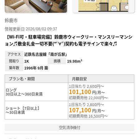
鈴鹿市
情報更新日 2026/08/02 09:37
【Wi-Fi可・駐車場完備】鈴鹿市ウィークリー・マンスリーマンシ
ョン♬敷金礼金一切不要(*‘∀‘)契約も電子サインで楽々♬
アクセス
近鉄名古屋線「南が丘駅」
間取り
1K
面積
19.98m²
築年数
1996年 9月 築
プラン名・期間
月額目安
1日当たり 2,600円～
ロング
101,100
円/月～
30日以上～360日未満
初期費用他 22,000円～
1日当たり 2,800円～
ショート【7日以上】
107,100
円/月～
～30日未満
初期費用他 16,500円～
空気清浄機付