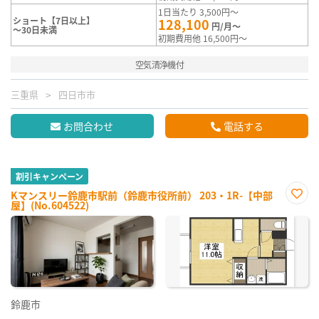
1日当たり 3,500円～
ショート【7日以上】
128,100
円/月～
～30日未満
初期費用他 16,500円～
空気清浄機付
三重県
四日市市
お問合わせ
電話する
割引キャンペーン
Kマンスリー鈴鹿市駅前（鈴鹿市役所前） 203・1R-【中部
屋】(No.604522)
お気
に入
り登
録
鈴鹿市