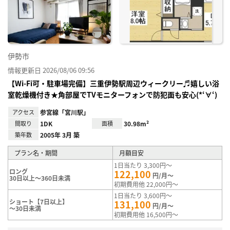
り登
録
伊勢市
情報更新日 2026/08/06 09:56
【Wi-Fi可・駐車場完備】三重伊勢駅周辺ウィークリー♬嬉しい浴
室乾燥機付き★角部屋でTVモニターフォンで防犯面も安心(*‘∀‘)
アクセス
参宮線「宮川駅」
間取り
1DK
面積
30.98m²
築年数
2005年 3月 築
プラン名・期間
月額目安
1日当たり 3,300円～
ロング
122,100
円/月～
30日以上～360日未満
初期費用他 22,000円～
1日当たり 3,600円～
ショート【7日以上】
131,100
円/月～
～30日未満
初期費用他 16,500円～