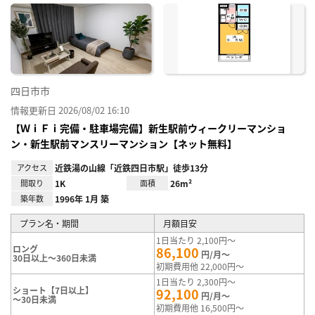
に入
り登
録
四日市市
情報更新日 2026/08/02 16:10
【ＷｉＦｉ完備・駐車場完備】新生駅前ウィークリーマンショ
ン・新生駅前マンスリーマンション【ネット無料】
アクセス
近鉄湯の山線「近鉄四日市駅」徒歩13分
間取り
1K
面積
26m²
築年数
1996年 1月 築
プラン名・期間
月額目安
1日当たり 2,100円～
ロング
86,100
円/月～
30日以上～360日未満
初期費用他 22,000円～
1日当たり 2,300円～
ショート【7日以上】
92,100
円/月～
～30日未満
初期費用他 16,500円～