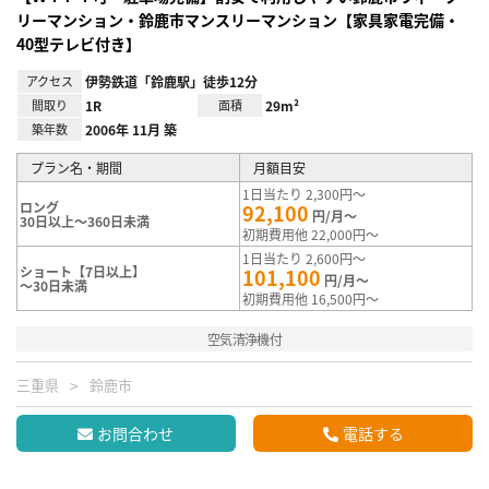
リーマンション・鈴鹿市マンスリーマンション【家具家電完備・
40型テレビ付き】
アクセス
伊勢鉄道「鈴鹿駅」徒歩12分
間取り
1R
面積
29m²
築年数
2006年 11月 築
プラン名・期間
月額目安
1日当たり 2,300円～
ロング
92,100
円/月～
30日以上～360日未満
初期費用他 22,000円～
1日当たり 2,600円～
ショート【7日以上】
101,100
円/月～
～30日未満
初期費用他 16,500円～
空気清浄機付
三重県
鈴鹿市
お問合わせ
電話する