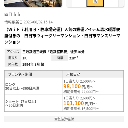
四日市市
情報更新日 2026/08/02 15:14
【ＷｉＦｉ利用可・駐車場完備】人気の設備アイテム温水暖房便
座付きの 四日市ウィークリーマンション・四日市マンスリーマ
ンション
アクセス
三岐鉄道三岐線「近鉄富田駅」徒歩10分
間取り
1K
面積
21m²
築年数
1994年 3月 築
プラン名・期間
月額目安
1日当たり 2,500円～
ロング
98,100
円/月～
30日以上～360日未満
初期費用他 22,000円～
1日当たり 2,600円～
ショート【7日以上】
101,100
円/月～
～30日未満
初期費用他 16,500円～
空気清浄機付