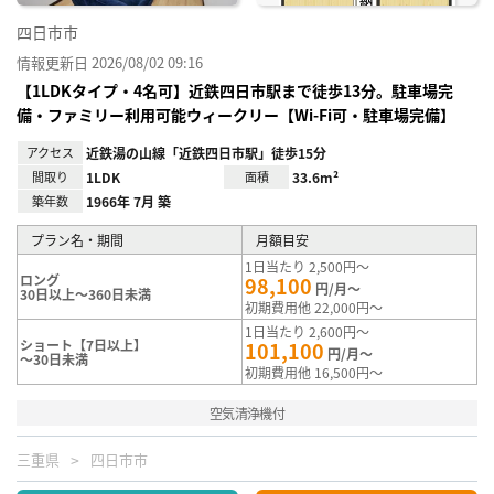
四日市市
情報更新日 2026/08/02 09:16
【1LDKタイプ・4名可】近鉄四日市駅まで徒歩13分。駐車場完
備・ファミリー利用可能ウィークリー【Wi-Fi可・駐車場完備】
アクセス
近鉄湯の山線「近鉄四日市駅」徒歩15分
間取り
1LDK
面積
33.6m²
築年数
1966年 7月 築
プラン名・期間
月額目安
1日当たり 2,500円～
ロング
98,100
円/月～
30日以上～360日未満
初期費用他 22,000円～
1日当たり 2,600円～
ショート【7日以上】
101,100
円/月～
～30日未満
初期費用他 16,500円～
空気清浄機付
三重県
四日市市