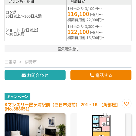
プラン名・期間
月額目安
1日当たり 3,100円～
ロング
116,100
円/月～
30日以上～360日未満
初期費用他 22,000円～
1日当たり 3,300円～
ショート【7日以上】
122,100
円/月～
～30日未満
初期費用他 16,500円～
空気清浄機付
三重県
伊勢市
お問合わせ
電話する
キャンペーン
Kマンスリー霞ヶ浦駅前（四日市港前） 201・1K-【角部屋】
(No.888651)
お気
に入
り登
録