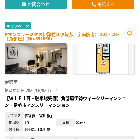
お問合わせ
電話する
キャンペーン
Kマンスリーミタス伊勢前８伊勢赤十字病院南） 201・1R-
【角部屋】(No.891666)
お気
に入
り登
録
伊勢市
情報更新日 2026/08/02 17:17
【ＷｉＦｉ可・駐車場完備】角部屋伊勢ウィークリーマンショ
ン・伊勢市マンスリーマンション
アクセス
参宮線「宮川駅」
間取り
1R
面積
21m²
築年数
1993年 10月 築