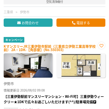
空気清浄機付
三重県
伊勢市
お問合わせ
電話する
キャンペーン
KマンスリーJR三重伊勢市駅前（三重県立伊勢工業高等学校
前） 2A・1DK-【角部屋】(No.550303)
お気
に入
り登
録
伊勢市
情報更新日 2026/08/02 09:08
【三重伊勢駅前マンスリーマンション・Wi-Fi可】三重伊勢ウィー
クリー★1DKで広々お過ごしいただけます(^^)/駐車場完備🅿