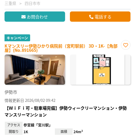
三重県
四日市市
お問合わせ
電話する
キャンペーン
Kマンスリー伊勢ひかり病院前（宮町駅前） 3D・1K-【角部
屋】(No.891665)
お気
に入
り登
録
伊勢市
情報更新日 2026/08/02 09:42
【ＷｉＦｉ可・駐車場完備】伊勢ウィークリーマンション・伊勢
マンスリーマンション
アクセス
参宮線「宮川駅」
間取り
1K
面積
24m²