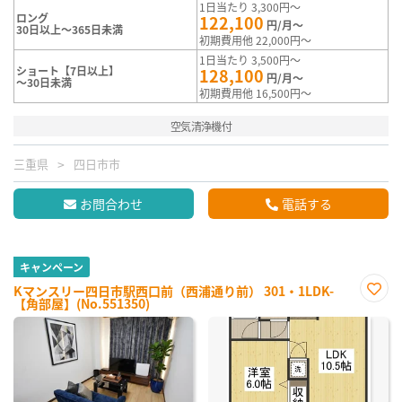
1日当たり 3,300円～
ロング
122,100
円/月～
30日以上～365日未満
初期費用他 22,000円～
1日当たり 3,500円～
ショート【7日以上】
128,100
円/月～
～30日未満
初期費用他 16,500円～
空気清浄機付
三重県
四日市市
お問合わせ
電話する
キャンペーン
Kマンスリー四日市駅西口前（西浦通り前） 301・1LDK-
【角部屋】(No.551350)
お気
に入
り登
録