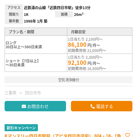
アクセス
近鉄湯の山線「近鉄四日市駅」徒歩13分
間取り
1K
面積
26m²
築年数
1996年 1月 築
プラン名・期間
月額目安
1日当たり 2,100円～
ロング
86,100
円/月～
30日以上～360日未満
初期費用他 22,000円～
1日当たり 2,300円～
ショート【7日以上】
92,100
円/月～
～30日未満
初期費用他 16,500円～
空気清浄機付
三重県
四日市市
お問合わせ
電話する
割引キャンペーン
Kマンスリー四日市駅前（アピタ四日市店前） 804・1K-【角