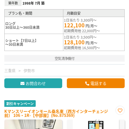
築年数
1998年 7月 築
プラン名・期間
月額目安
1日当たり 3,300円～
ロング
122,100
円/月～
30日以上～360日未満
初期費用他 22,000円～
1日当たり 3,500円～
ショート【7日以上】
128,100
円/月～
～30日未満
初期費用他 16,500円～
空気清浄機付
三重県
伊勢市
お問合わせ
電話する
割引キャンペーン
Kマンスリーイオンモール桑名東（西方インターチェンジ
前） 106・1R-【中部屋】(No.875369)
お気
に入
り登