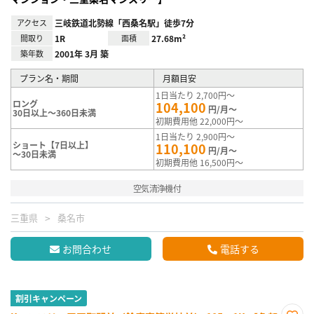
アクセス
三岐鉄道北勢線「西桑名駅」徒歩7分
間取り
1R
面積
27.68m²
築年数
2001年 3月 築
プラン名・期間
月額目安
1日当たり 2,700円～
ロング
104,100
円/月～
30日以上～360日未満
初期費用他 22,000円～
1日当たり 2,900円～
ショート【7日以上】
110,100
円/月～
～30日未満
初期費用他 16,500円～
空気清浄機付
三重県
桑名市
お問合わせ
電話する
割引キャンペーン