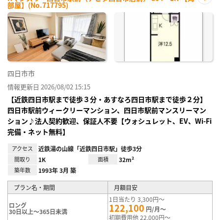
部屋】(No.717795)
お気
に入
り登
録
四日市市
情報更新日 2026/08/02 15:15
【近鉄四日市駅まで徒歩３分・あすなろ四日市駅まで徒歩２分】
四日市駅前ウィークリーマンション、四日市駅前マンスリーマン
ション♪法人契約歓迎、保証人不要【ウォシュレット、EV、Wi-Fi
完備・ネット無料】
アクセス
近鉄湯の山線「近鉄四日市駅」徒歩3分
間取り
1K
面積
32m²
築年数
1993年 3月 築
プラン名・期間
月額目安
1日当たり 3,300円～
ロング
122,100
円/月～
30日以上～365日未満
初期費用他 22,000円～