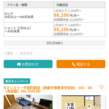
プラン名・期間
月額目安
1日当たり 2,100円～
ロング
86,100
円/月～
30日以上～360日未満
初期費用他 22,000円～
1日当たり 2,400円～
ショート【7日以上】
95,100
円/月～
～30日未満
初期費用他 16,500円～
空気清浄機付
三重県
四日市市
お問合わせ
電話する
割引キャンペーン
Kマンスリー平田町駅前（鈴鹿中等教育学校前） 101・1K-
【角部屋】(No.550138)
お気
に入
り登
録