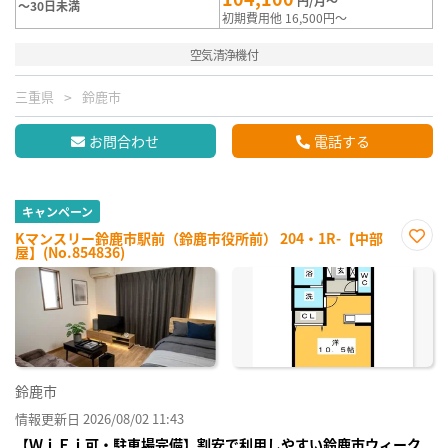
円/月～
～30日未満
初期費用他 16,500円～
空気清浄機付
三重県
鈴鹿市
お問合わせ
電話する
キャンペーン
Kマンスリー鈴鹿市駅前（鈴鹿市役所前） 204・1R-【中部
屋】(No.854836)
お気
に入
り登
録
鈴鹿市
情報更新日 2026/08/02 11:43
【ＷｉＦｉ可・駐車場完備】割安で利用しやすい鈴鹿市ウィーク