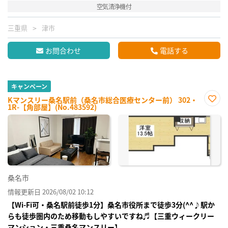
空気清浄機付
三重県
津市
お問合わせ
電話する
キャンペーン
Kマンスリー桑名駅前（桑名市総合医療センター前） 302・
1R-【角部屋】(No.483592)
お気
に入
り登
録
桑名市
情報更新日 2026/08/02 10:12
【Wi-Fi可・桑名駅前徒歩1分】桑名市役所まで徒歩3分(^^♪駅か
らも徒歩圏内のため移動もしやすいですね♬【三重ウィークリー
マンション・三重桑名マンスリー】