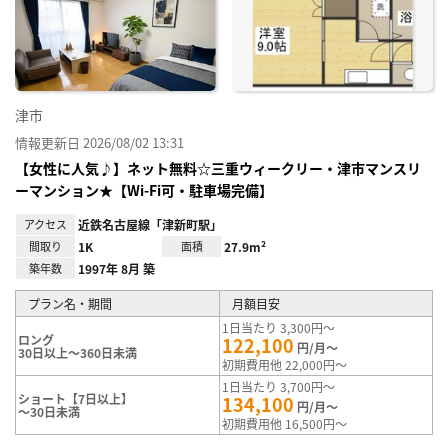
に入
り登
録
津市
情報更新日 2026/08/02 13:31
【女性に人気♪】ネット無料☆三重ウィークリー・津市マンスリ
ーマンション★【Wi-Fi可・駐車場完備】
アクセス
近鉄名古屋線「津新町駅」
間取り
1K
面積
27.9m²
築年数
1997年 8月 築
プラン名・期間
月額目安
1日当たり 3,300円～
ロング
122,100
円/月～
30日以上～360日未満
初期費用他 22,000円～
1日当たり 3,700円～
ショート【7日以上】
134,100
円/月～
～30日未満
初期費用他 16,500円～