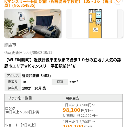
Kマンスリー平田町駅前（鈴鹿高等学校前） 105・1K-【角部
屋】(No.854835)
お気
に入
り登
録
鈴鹿市
情報更新日 2026/08/02 10:11
【Wi-Fi利用可】近鉄鈴線平田駅まで徒歩１０分の立地♪人気の鈴
鹿市エリア★Kマンスリー平田駅前(^^)/
アクセス
近鉄鈴鹿線「柳駅」
間取り
1K
面積
22m²
築年数
1992年 10月 築
プラン名・期間
月額目安
1日当たり 2,500円～
ロング
98,100
円/月～
30日以上～360日未満
初期費用他 22,000円～
1日当たり 2,700円～
ショート【7日以上】
104,100