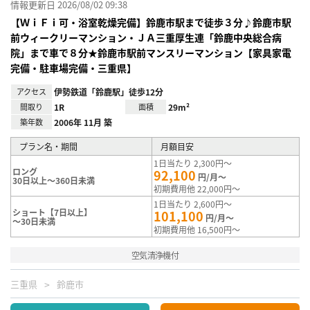
情報更新日 2026/08/02 09:38
【ＷｉＦｉ可・浴室乾燥完備】鈴鹿市駅まで徒歩３分♪鈴鹿市駅
前ウィークリーマンション・ＪＡ三重厚生連「鈴鹿中央総合病
院」まで車で８分★鈴鹿市駅前マンスリーマンション【家具家電
完備・駐車場完備・三重県】
アクセス
伊勢鉄道「鈴鹿駅」徒歩12分
間取り
1R
面積
29m²
築年数
2006年 11月 築
プラン名・期間
月額目安
1日当たり 2,300円～
ロング
92,100
円/月～
30日以上～360日未満
初期費用他 22,000円～
1日当たり 2,600円～
ショート【7日以上】
101,100
円/月～
～30日未満
初期費用他 16,500円～
空気清浄機付
三重県
鈴鹿市