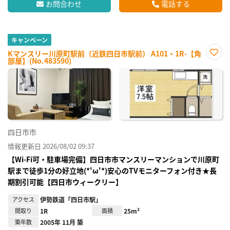
お問合わせ
電話する
キャンペーン
Kマンスリー川原町駅前（近鉄四日市駅前） A101・1R-【角
部屋】(No.483590)
お気
に入
り登
録
四日市市
情報更新日 2026/08/02 09:37
【Wi-Fi可・駐車場完備】四日市市マンスリーマンションで川原町
駅まで徒歩1分の好立地(*'ω'*)安心のTVモニターフォン付き★長
期割引可能【四日市ウィークリー】
アクセス
伊勢鉄道「四日市駅」
間取り
1R
面積
25m²
築年数
2005年 11月 築