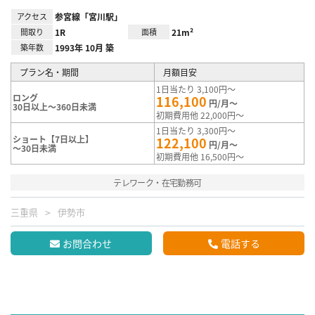
アクセス
参宮線「宮川駅」
間取り
1R
面積
21m²
築年数
1993年 10月 築
プラン名・期間
月額目安
1日当たり 3,100円～
ロング
116,100
円/月～
30日以上～360日未満
初期費用他 22,000円～
1日当たり 3,300円～
ショート【7日以上】
122,100
円/月～
～30日未満
初期費用他 16,500円～
テレワーク・在宅勤務可
三重県
伊勢市
お問合わせ
電話する