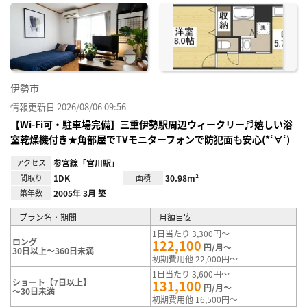
に入
り登
録
伊勢市
情報更新日 2026/08/06 09:56
【Wi-Fi可・駐車場完備】三重伊勢駅周辺ウィークリー♬嬉しい浴
室乾燥機付き★角部屋でTVモニターフォンで防犯面も安心(*‘∀‘)
アクセス
参宮線「宮川駅」
間取り
1DK
面積
30.98m²
築年数
2005年 3月 築
プラン名・期間
月額目安
1日当たり 3,300円～
ロング
122,100
円/月～
30日以上～360日未満
初期費用他 22,000円～
1日当たり 3,600円～
ショート【7日以上】
131,100
円/月～
～30日未満
初期費用他 16,500円～