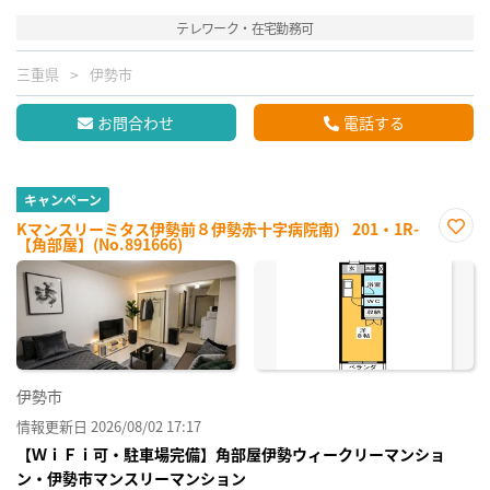
テレワーク・在宅勤務可
三重県
伊勢市
お問合わせ
電話する
キャンペーン
Kマンスリーミタス伊勢前８伊勢赤十字病院南） 201・1R-
【角部屋】(No.891666)
お気
に入
り登
録
伊勢市
情報更新日 2026/08/02 17:17
【ＷｉＦｉ可・駐車場完備】角部屋伊勢ウィークリーマンショ
ン・伊勢市マンスリーマンション