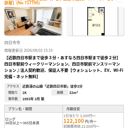
部屋】(No.717795)
お気
に入
り登
録
四日市市
情報更新日 2026/08/02 15:15
【近鉄四日市駅まで徒歩３分・あすなろ四日市駅まで徒歩２分】
四日市駅前ウィークリーマンション、四日市駅前マンスリーマン
ション♪法人契約歓迎、保証人不要【ウォシュレット、EV、Wi-Fi
完備・ネット無料】
アクセス
近鉄湯の山線「近鉄四日市駅」徒歩3分
間取り
1K
面積
32m²
築年数
1993年 3月 築
プラン名・期間
月額目安
1日当たり 3,300円～
ロング
122,100
円/月～
30日以上～365日未満
初期費用他 22,000円～