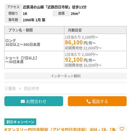
アクセス
近鉄湯の山線「近鉄四日市駅」徒歩13分
間取り
1K
面積
26m²
築年数
1996年 1月 築
プラン名・期間
月額目安
1日当たり 2,100円～
ロング
86,100
円/月～
30日以上～360日未満
初期費用他 22,000円～
1日当たり 2,300円～
ショート【7日以上】
92,100
円/月～
～30日未満
初期費用他 16,500円～
インターネット無料
三重県
四日市市
お問合わせ
電話する
割引キャンペーン
Kマンスリー四日市駅前（アピタ四日市店前） 804・1K-【角