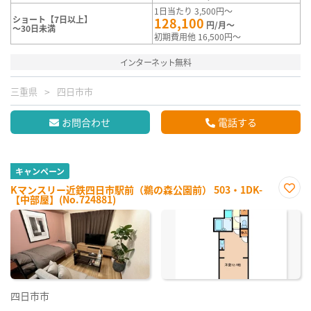
1日当たり 3,500円～
ショート【7日以上】
128,100
円/月～
～30日未満
初期費用他 16,500円～
インターネット無料
三重県
四日市市
お問合わせ
電話する
キャンペーン
Kマンスリー近鉄四日市駅前（鵜の森公園前） 503・1DK-
【中部屋】(No.724881)
お気
に入
り登
録
四日市市