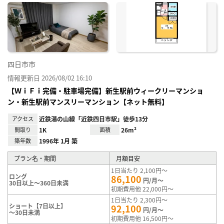
に入
り登
録
四日市市
情報更新日 2026/08/02 16:10
【ＷｉＦｉ完備・駐車場完備】新生駅前ウィークリーマンショ
ン・新生駅前マンスリーマンション【ネット無料】
アクセス
近鉄湯の山線「近鉄四日市駅」徒歩13分
間取り
1K
面積
26m²
築年数
1996年 1月 築
プラン名・期間
月額目安
1日当たり 2,100円～
ロング
86,100
円/月～
30日以上～360日未満
初期費用他 22,000円～
1日当たり 2,300円～
ショート【7日以上】
92,100
円/月～
～30日未満
初期費用他 16,500円～