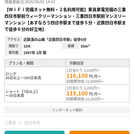
情報更新日 2026/08/02 14:43
【ＷｉＦｉ完備ネット無料・２名利用可能】家具家電完備の三重
四日市駅前ウィークリーマンション・三重四日市駅前マンスリー
マンション【あすなろう四日市駅まで徒歩５分・近鉄四日市駅ま
で徒歩６分の好立地】
アクセス
近鉄湯の山線「近鉄四日市駅」徒歩6分
間取り
1DK
面積
30m²
築年数
1997年 2月 築
プラン名・期間
月額目安
1日当たり 3,100円～
ロング
116,100
円/月～
30日以上～360日未満
初期費用他 22,000円～
1日当たり 3,200円～
ショート【7日以上】
119,100
円/月～
～30日未満
初期費用他 16,500円～
インターネット無料
三重県
四日市市