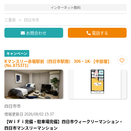
インターネット無料
三重県
四日市市
お問合わせ
電話する
キャンペーン
Kマンスリー赤堀駅前（四日市駅南） 306・1K-【中部屋】
(No.875371)
お気
に入
り登
録
四日市市
情報更新日 2026/08/02 15:37
【ＷｉＦｉ完備・駐車場完備】四日市ウィークリーマンション・
四日市マンスリーマンション