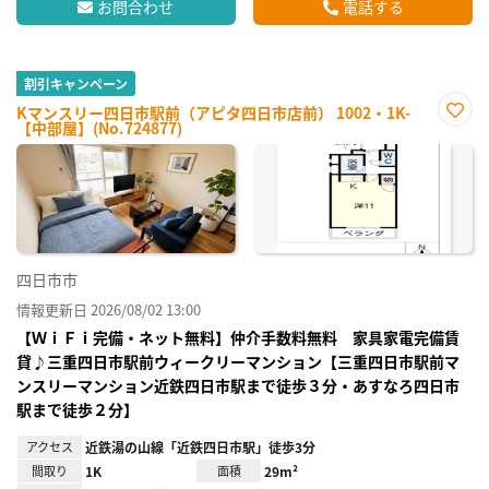
お問合わせ
電話する
割引キャンペーン
Kマンスリー四日市駅前（アピタ四日市店前） 1002・1K-
【中部屋】(No.724877)
お気
に入
り登
録
四日市市
情報更新日 2026/08/02 13:00
【ＷｉＦｉ完備・ネット無料】仲介手数料無料 家具家電完備賃
貸♪三重四日市駅前ウィークリーマンション【三重四日市駅前マ
ンスリーマンション近鉄四日市駅まで徒歩３分・あすなろ四日市
駅まで徒歩２分】
アクセス
近鉄湯の山線「近鉄四日市駅」徒歩3分
間取り
1K
面積
29m²