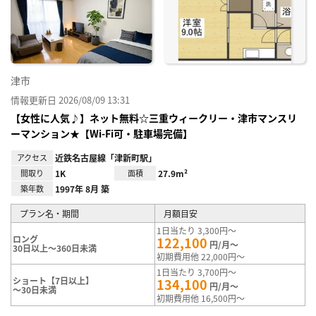
に入
り登
録
津市
情報更新日 2026/08/09 13:31
【女性に人気♪】ネット無料☆三重ウィークリー・津市マンスリ
ーマンション★【Wi-Fi可・駐車場完備】
アクセス
近鉄名古屋線「津新町駅」
間取り
1K
面積
27.9m²
築年数
1997年 8月 築
プラン名・期間
月額目安
1日当たり 3,300円～
ロング
122,100
円/月～
30日以上～360日未満
初期費用他 22,000円～
1日当たり 3,700円～
ショート【7日以上】
134,100
円/月～
～30日未満
初期費用他 16,500円～