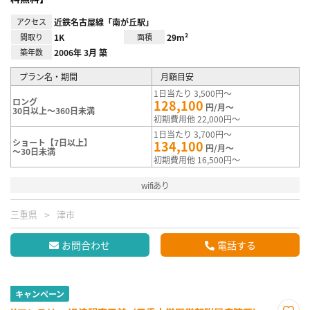
アクセス
近鉄名古屋線「南が丘駅」
間取り
1K
面積
29m²
築年数
2006年 3月 築
プラン名・期間
月額目安
1日当たり 3,500円～
ロング
128,100
円/月～
30日以上～360日未満
初期費用他 22,000円～
1日当たり 3,700円～
ショート【7日以上】
134,100
円/月～
～30日未満
初期費用他 16,500円～
wifiあり
三重県
津市
お問合わせ
電話する
キャンペーン