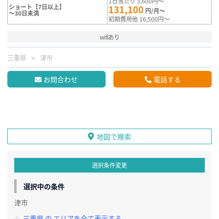
1日当たり 3,600円～
ショート【7日以上】
131,100
円/月～
～30日未満
初期費用他 16,500円～
wifiあり
三重県
津市
お問合わせ
電話する
地図で検索
選択条件変更
選択中の条件
津市
三重県 の エリアを全て表示する