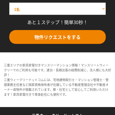
あと１ステップ！簡単30秒！
物件リクエストをする
三重エリアの家具家電付きマンスリーマンション情報！マンスリー＋ウィー
クリーでのご利用も可能です。連泊・長期出張の経費削減に、法人様にも大好
評！
三重ウィークリードットコムには、宅地建物取引士・マンション管理士・管
理業務主任者など国家資格保有者が在籍している不動産管理会社や不動産オ
ーナー直物件が掲載されています。寮・社宅として安心してご利用いただけ
ます！家具家電付きで単身赴任にも便利です。