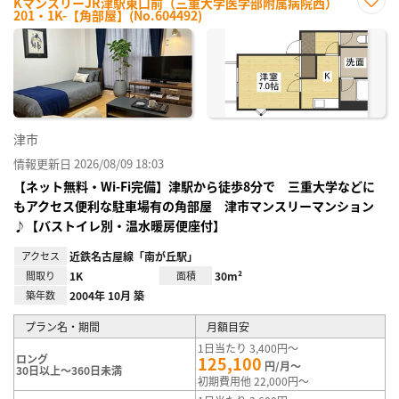
KマンスリーJR津駅東口前（三重大学医学部附属病院西）
201・1K-【角部屋】(No.604492)
お気
に入
り登
録
津市
情報更新日 2026/08/09 18:03
【ネット無料・Wi-Fi完備】津駅から徒歩8分で 三重大学などに
もアクセス便利な駐車場有の角部屋 津市マンスリーマンション
♪【バストイレ別・温水暖房便座付】
アクセス
近鉄名古屋線「南が丘駅」
間取り
1K
面積
30m²
築年数
2004年 10月 築
プラン名・期間
月額目安
1日当たり 3,400円～
ロング
125,100
円/月～
30日以上～360日未満
初期費用他 22,000円～