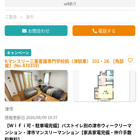
wifiあり
三重県
津市
お問合わせ
電話する
キャンペーン
Kマンスリー三重看護専門学校前（津駅東） 101・1K-【角部
屋】(No.870358)
お気
に入
り登
録
津市
情報更新日 2026/08/09 10:37
【ＷｉＦｉ可・駐車場完備】バストイレ別の津市ウィークリーマ
ンション・津市マンスリーマンション【家具家電完備・仲介手数
料無料】