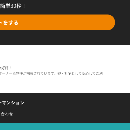
簡単30秒！
トをする
大好評！
オーナー直物件が掲載されています。寮・社宅として安心してご利
ーマンション
問合わせ