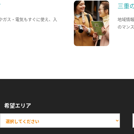
て
三重
やガス・電気もすぐに使え、入
地域情
のマン
希望エリア